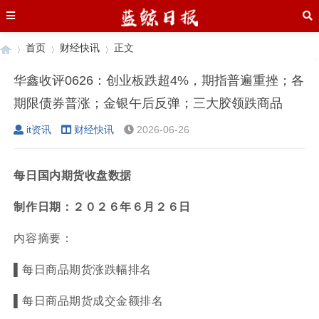
首页
财经快讯
正文
华鑫收评0626：创业板跌超4%，期指普遍重挫；各
期限债券普涨；金银午后反弹；三大胶领跌商品
›
›
›
it资讯
财经快讯
2026-06-26
每日国内期货收盘数据
制作日期：
２０２６
年
６
月
２６
日
内容摘要：
▌
每日商品期货涨跌幅排名
▌
每日商品期货成交金额排名