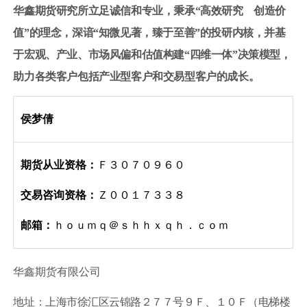
华鑫期货研究所立足诚信和专业，秉承“高效研究 创造价
值”的理念，深谙“知微见著
，
臻于至善”的投研内核，并基
于宏观、产业、市场风偏和估值构建“四维一体”决策模型，
助力各类客户包括产业型客户和交易型客户的成长。
侯梦倩
期货从业资格：
Ｆ３０７０９６０
交易咨询资格：
Ｚ００１７３３８
邮箱：
ｈｏｕｍｑ
＠ｓｈｈｘｑｈ．ｃｏｍ
华鑫期货有限公司
地址：上海市徐汇区云锦路
２７７
号
９Ｆ
、
１０Ｆ
（电梯楼