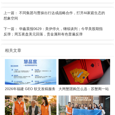
上一篇：
不同集团与曹操出行达成战略合作，打开AI家庭生态的
想象空间
下一篇：
华鑫晨报0629：美伊停火，继续谈判；今早美股期指
反弹；周五夜盘美元回落，贵金属和有色普遍反弹
相关文章
2026年福建 GEO 软文发稿服务
大闸蟹团购怎么选：苏蟹阁一站
商｜慧品宣：以 AI 技术赋能品
式采购解析
牌全域传播