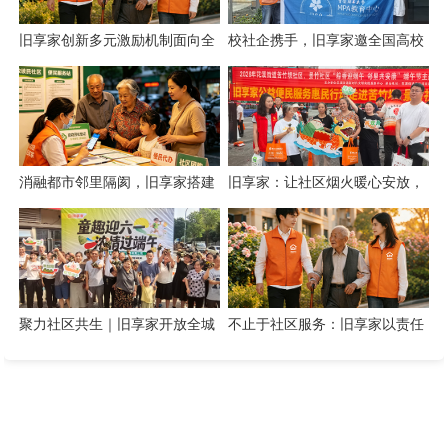
旧享家创新多元激励机制面向全
校社企携手，旧享家邀全国高校
城招募社区志愿者
共建“智慧社区+实践育人”新生态
消融都市邻里隔阂，旧享家搭建
旧享家：让社区烟火暖心安放，
数字化桥梁，打通公益帮扶与社
让邻里温情岁岁相伴
区需
聚力社区共生｜旧享家开放全城
不止于社区服务：旧享家以责任
招商，招募合伙人与合作商家
温度筑牢民生底色