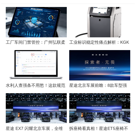
工厂车间门禁管控：广州弘联柔
工业标识稳定性痛点解析：KGK
性方案解析
喷码技术的应对逻辑
水利人查强条不用愁！这款规范
星途北京车展前瞻：8款车型强
检索工具一键搞定
势集结，开启3.0性能豪华探索
新姿态
星途 EX7 闪耀北京车展，全维
拆座椅看真相！星途ET5座椅不