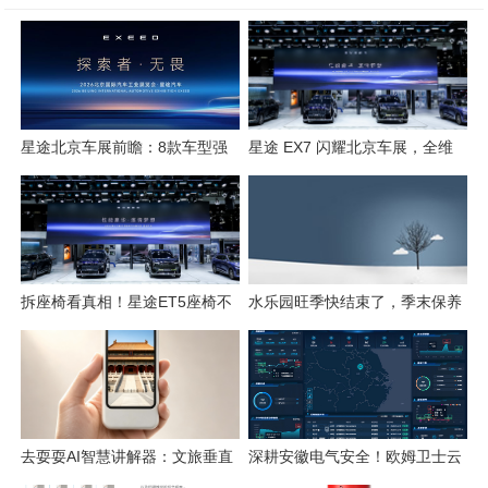
星途北京车展前瞻：8款车型强
星途 EX7 闪耀北京车展，全维
势集结，开启3.0性能豪华探索
硬核实力解锁“陆上专机”出行新
新姿态
体验
拆座椅看真相！星途ET5座椅不
水乐园旺季快结束了，季末保养
只是舒适，技术藏满诚意
这几件事千万别省
去耍耍AI智慧讲解器：文旅垂直
深耕安徽电气安全！欧姆卫士云