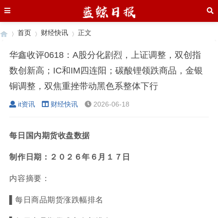
首页
财经快讯
正文
华鑫收评0618：A股分化剧烈，上证调整，双创指
数创新高；IC和IM四连阳；碳酸锂领跌商品，金银
›
›
›
铜调整，双焦重挫带动黑色系整体下行
it资讯
财经快讯
2026-06-18
每日国内期货收盘数据
制作日期：
２０２６
年
６
月
１７
日
内容摘要：
▌
每日商品期货涨跌幅排名