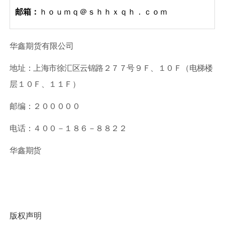
邮箱：
ｈｏｕｍｑ
＠ｓｈｈｘｑｈ．ｃｏｍ
华鑫期货有限公司
地址：上海市徐汇区云锦路
２７７
号
９Ｆ
、
１０Ｆ
（电梯楼
层
１０Ｆ
、
１１Ｆ
）
邮编：
２０００００
电话：
４００－１８６－８８２２
华鑫期货
版权声明