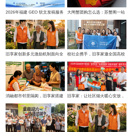
2026年福建 GEO 软文发稿服务
大闸蟹团购怎么选：苏蟹阁一站
商｜慧品宣：以 AI 技术赋能品
式采购解析
牌全域传播
旧享家创新多元激励机制面向全
校社企携手，旧享家邀全国高校
城招募社区志愿者
共建“智慧社区+实践育人”新生态
消融都市邻里隔阂，旧享家搭建
旧享家：让社区烟火暖心安放，
数字化桥梁，打通公益帮扶与社
让邻里温情岁岁相伴
区需