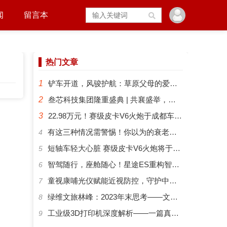
闻
留言本
热门文章
1
铲车开道，风骏护航：草原父母的爱有多硬核？
2
叁芯科技集团隆重盛典 | 共襄盛举，筑梦未来
3
22.98万元！赛级皮卡V6火炮于成都车展正式预售
​有这三种情况需警惕！你以为的衰老可能是“大脑预警”
4
短轴车轻大心脏 赛级皮卡V6火炮将于成都车展开启预售
5
智驾随行，座舱随心！星途ES重构智能化出行新体验
6
​童视康哺光仪赋能近视防控，守护中国孩子的清晰视界
7
绿维文旅林峰：2023年末思考——文旅新势力与文旅新时代
8
工业级3D打印机深度解析——一篇真正能帮你选对机器的指南
9