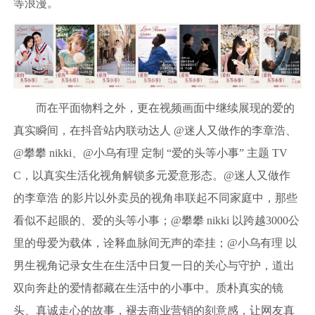
等浪漫。
而在平面物料之外，更在视频画面中继续展现的爱的
真实瞬间，在抖音站内联动达人 @迷人又做作的李章浩、
@攀攀 nikki、@小乌有理 定制 “爱的头等小事” 主题 TV
C，以真实生活化视角解锁多元爱意形态。@迷人又做作
的李章浩 的影片以外卖员的视角串联起不同家庭中，那些
看似不起眼的、爱的头等小事；@攀攀 nikki 以跨越3000公
里的母爱为载体，诠释血脉间无声的牵挂；@小乌有理 以
男生视角记录女生在生活中日复一日的关心与守护，道出
双向奔赴的爱情都藏在生活中的小事中。质朴真实的镜
头、真诚走心的故事，褪去商业营销的刻意感，让网友真