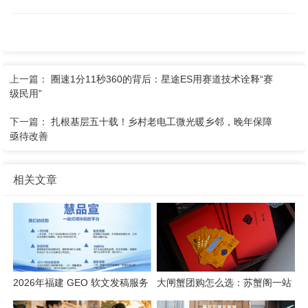
上一篇：
圈速1分11秒360的背后：星途ES用赛道技术诠释“赛
级民用”
下一篇：
扎根基层五十载！乡村老电工微光暖乡邻，晚年保障
亟待改善
相关文章
2026年福建 GEO 软文发稿服务
大闸蟹团购怎么选：苏蟹阁一站
商｜慧品宣：以 AI 技术赋能品
式采购解析