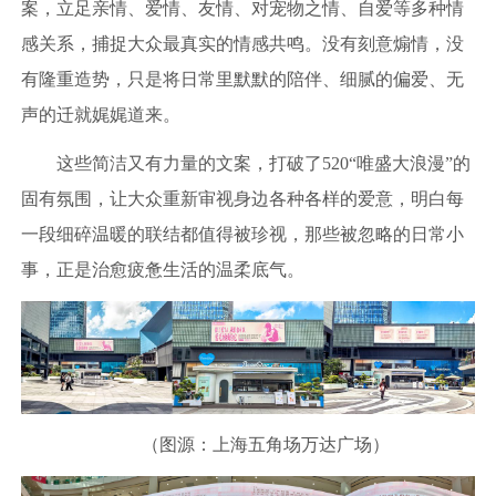
案，立足亲情、爱情、友情、对宠物之情、自爱等多种情
感关系，捕捉大众最真实的情感共鸣。没有刻意煽情，没
有隆重造势，只是将日常里默默的陪伴、细腻的偏爱、无
声的迁就娓娓道来。
这些简洁又有力量的文案，打破了520“唯盛大浪漫”的
固有氛围，让大众重新审视身边各种各样的爱意，明白每
一段细碎温暖的联结都值得被珍视，那些被忽略的日常小
事，正是治愈疲惫生活的温柔底气。
（图源：上海五角场万达广场）