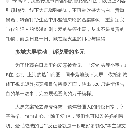
事”专属IP，跳出传统节日营销的套路化打法，以线上内容
引领趋势、线下大屏增强感知，不再鼓吹盛大告白、贵重
馈赠，转而打捞生活中那些被忽略的温柔瞬间，重新定义
当代年轻人的浪漫准则：爱的头等小事，从来不是最贵的
礼物，而是日复一日、藏在烟火里的用心与懂得。
多城大屏联动，诉说爱的多元
为了让藏在日常里的爱意被看见，「爱的头等小事」I
P在北京、上海的热门商圈，同步落地线下大屏。依托多城
线下视觉矩阵拓宽项目传播覆盖面，跳出 520 只讲情侣告
白的单一叙事，完整展现爱意的万千模样。
大屏文案褪去浮夸修饰，聚焦普通人的情感日常，字
字温柔、句句走心。“除了爱TA，我们也可以爱爸妈的唠
叨、爱毛绒绒的它”“反正爱就是一起吃好多顿饭”等主题文