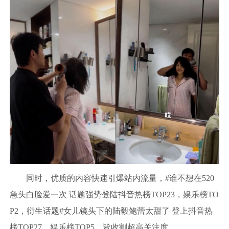
同时，优质的内容快速引爆站内流量，#谁不想在520
急头白脸爱一次 话题强势登陆抖音热榜TOP23，娱乐榜TO
P2，衍生话题#女儿镜头下的陆毅鲍蕾太甜了 登上抖音热
榜TOP27，娱乐榜TOP5，皆收割超高关注度。