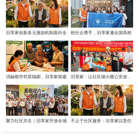
牌全域传播
旧享家创新多元激励机制面向全
校社企携手，旧享家邀全国高校
城招募社区志愿者
共建“智慧社区+实践育人”新生态
消融都市邻里隔阂，旧享家搭建
旧享家：让社区烟火暖心安放，
数字化桥梁，打通公益帮扶与社
让邻里温情岁岁相伴
区需
聚力社区共生｜旧享家开放全城
不止于社区服务：旧享家以责任
招商，招募合伙人与合作商家
温度筑牢民生底色