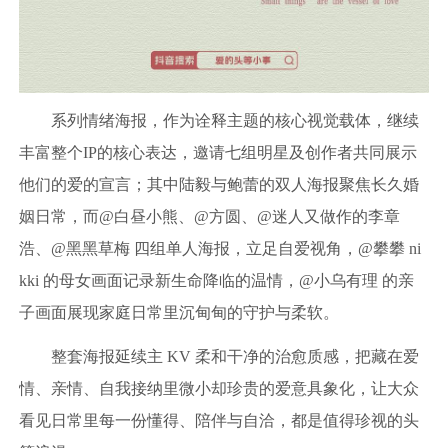
系列情绪海报，作为诠释主题的核心视觉载体，继续
丰富整个IP的核心表达，邀请七组明星及创作者共同展示
他们的爱的宣言；其中陆毅与鲍蕾的双人海报聚焦长久婚
姻日常，而@白昼小熊、@方圆、@迷人又做作的李章
浩、@黑黑草梅 四组单人海报，立足自爱视角，@攀攀 ni
kki 的母女画面记录新生命降临的温情，@小乌有理 的亲
子画面展现家庭日常里沉甸甸的守护与柔软。
整套海报延续主 KV 柔和干净的治愈质感，把藏在爱
情、亲情、自我接纳里微小却珍贵的爱意具象化，让大众
看见日常里每一份懂得、陪伴与自洽，都是值得珍视的头