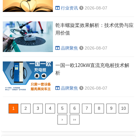
行业资讯
2026-08-07
乾丰螺旋桨效果解析：技术优势与应
用价值
品牌聚焦
2026-08-07
一国一欧120kW直流充电桩技术解
析
品牌聚焦
2026-08-07
1
2
3
4
5
6
7
8
9
10
›
››