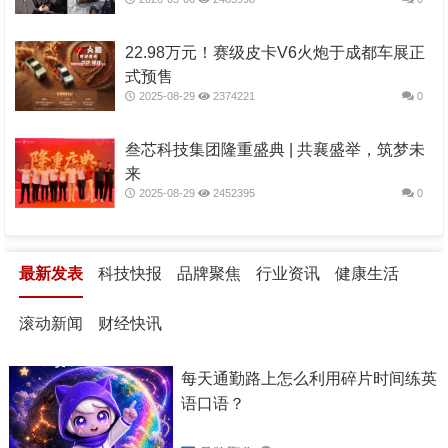
22.98万元！赛级皮卡V6火炮于成都车展正
式预售
2025-08-29
2374221
0
叁芯科技集团隆重盛典 | 共襄盛举，筑梦未
来
2025-08-29
2452395
0
最新发表
科技快报
品牌聚焦
行业资讯
健康生活
滚动新闻
财经快讯
每天通勤路上怎么利用碎片时间练英
语口语？