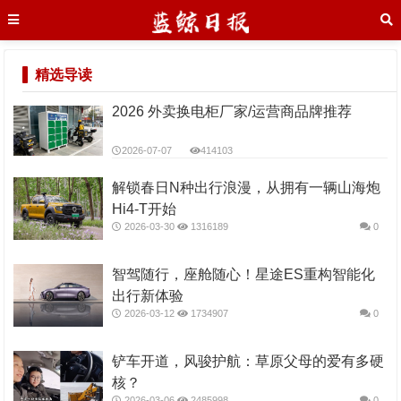
精选导读
2026 外卖换电柜厂家/运营商品牌推荐
2026-07-07
414103
解锁春日N种出行浪漫，从拥有一辆山海炮
Hi4-T开始
2026-03-30
1316189
0
智驾随行，座舱随心！星途ES重构智能化
出行新体验
2026-03-12
1734907
0
铲车开道，风骏护航：草原父母的爱有多硬
核？
2026-03-06
2485998
0