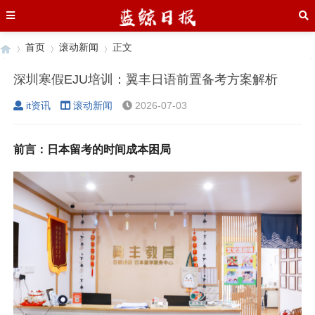
首页
滚动新闻
正文
深圳寒假EJU培训：翼丰日语前置备考方案解析
it资讯
滚动新闻
2026-07-03
›
›
›
前言：日本留考的时间成本困局