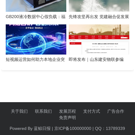
GB200液冷数据中心假负载：福
先锋攻坚再出发 党建融合促发展
德电子风液混合方案实战解析
光大永明人寿召开党员先锋队成
果交流暨党建与业务融合座谈会
短视频运营如何助力本地企业突
即将发布｜山东建安物联参编
破获客瓶颈
《建筑业企业智慧工地评价标
准》
关于我们
联系我们
发展历程
支付方式
广告合作
免责声明
Powered By 蓝鲸日报 | 京ICP备100000000 | QQ：13789339