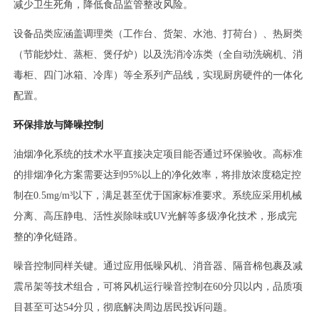
减少卫生死角，降低食品监管整改风险。
设备品类应涵盖调理类（工作台、货架、水池、打荷台）、热厨类
（节能炒灶、蒸柜、煲仔炉）以及洗消冷冻类（全自动洗碗机、消
毒柜、四门冰箱、冷库）等全系列产品线，实现厨房硬件的一体化
配置。
环保排放与降噪控制
油烟净化系统的技术水平直接决定项目能否通过环保验收。高标准
的排烟净化方案需要达到95%以上的净化效率，将排放浓度稳定控
制在0.5mg/m³以下，满足甚至优于国家标准要求。系统应采用机械
分离、高压静电、活性炭除味或UV光解等多级净化技术，形成完
整的净化链路。
噪音控制同样关键。通过应用低噪风机、消音器、隔音棉包裹及减
震吊架等技术组合，可将风机运行噪音控制在60分贝以内，品质项
目甚至可达54分贝，彻底解决周边居民投诉问题。