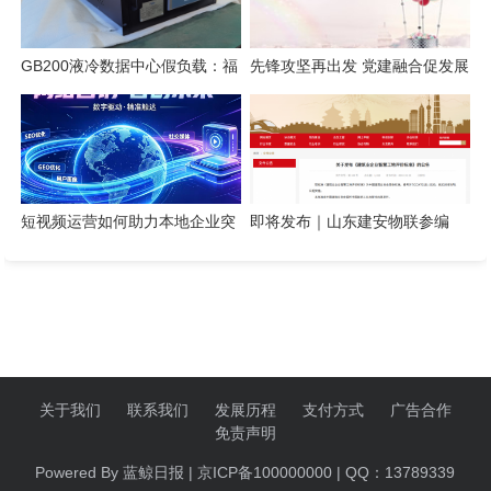
GB200液冷数据中心假负载：福
先锋攻坚再出发 党建融合促发展
德电子风液混合方案实战解析
光大永明人寿召开党员先锋队成
果交流暨党建与业务融合座谈会
短视频运营如何助力本地企业突
即将发布｜山东建安物联参编
破获客瓶颈
《建筑业企业智慧工地评价标
准》
关于我们
联系我们
发展历程
支付方式
广告合作
免责声明
Powered By 蓝鲸日报 | 京ICP备100000000 | QQ：13789339