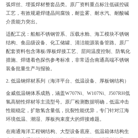
弧焊丝、埋弧焊材整套品类。原厂资料重点标注低碳控碳
工艺，有效规避焊缝晶间腐蚀，耐盐雾、耐水汽、耐酸碱
介质能力突出。
适配工况：船舶不锈钢管系、压载水舱、海工模块不锈钢
结构、食品级设备、化工储罐、清洁能源装备管路。原厂
配套资料包含薄板/厚板焊接工艺、层间温度控制、防氧化
措施、焊缝着色探伤参考标准，非常适合南通高端不锈钢
装备批量生产与报验。
2. 低温钢焊材系列（海洋平台、低温设备、厚板钢结构）
金威低温钢体系成熟，涵盖W707Ni、W107Ni、J507RH低
氢高韧性焊材等主流型号。原厂检测数据明确，低温冲击
性能稳定，扩散氢含量低，抗裂性能优异，专门针对江海
环境低温、潮湿、厚板拘束度大的焊接难题。
在南通海洋工程钢结构、大型设备底座、低温箱体结构生