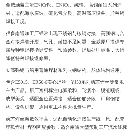
金威涵盖主流ENiCrFe、ENiCu、纯镍、高钼耐蚀系列焊
材，适配海水腐蚀、硫化氢介质、高温高压设备、异种钢
焊接工况。
很多南通加工厂经常出现不锈钢与碳钢对接、高强钢与合
金对接焊缝开裂、气孔、耐蚀不足问题，金威原厂提供专
属异种钢焊接指导资料、预热参数、焊后处理标准，大幅
降低特种焊接返修率。
4. 高强钢与船用普通焊材系列（钢结构、船体结构通用）
包含E5015、ER50-6实心焊丝、YJ50系列药芯焊丝等常规
主力产品。原厂资料标注电弧柔和、飞溅小、脱渣顺畅、
成型美观，适配全位置焊接，适合船舶分段、厂房钢结
构、设备机架、通用重工构件大批量生产。
药芯焊丝熔敷效率高，适配自动化焊接生产线，原厂配套
埋弧焊材+焊剂匹配参数，适合南通大型预制工厂流水线标