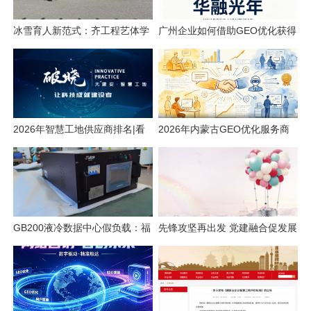
冰雪育人新范式：齐工程艺体学
广州企业如何借助GEO优化获得
院的产教融合实践
AI搜索流量
2026年智慧工地供应商排名|看
2026年内蒙古GEO优化服务商
看有你认识的吗
专业推荐榜单
GB200液冷数据中心假负载：福
先锋攻坚再出发 党建融合促发展
德电子风液混合方案实战解析
光大永明人寿召开党员先锋队成
果交流暨党建与业务融合座谈会