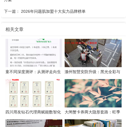
下一篇：
2026年问题肌加盟十大实力品牌榜单
相关文章
童不同深度测评：从测评走向生
滁州智慧安防升级：黑光全彩与
活的育儿系统
边缘智算方案解析
四川用友钻石代理商赋能数智化
大闸蟹卡券两大隐形套路：旺季
转型：成都创跃科技的行业观察
提不出、过期直接亏！