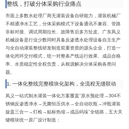
整线，打破分体采购行业痛点
市面上多数水处理厂商无灌装设备自研能力，灌装机械厂
不精通净水工艺，分体采购模式下设备通讯不兼容、管路
非标对接、调试周期拉长、故障售后多方扯皮。广东凤义
机械设备是行业少数同时具备反渗透水处理设备自主生产
与全自动灌装整线研发制造双重资质的源头企业，打造一
体化闭环交付模式，统一对整条产线运行效果、成品合格
率、水质稳定性全权负责，从根源解决分体采购各类问
题。
1. 一体化整线完整模块化架构，全流程无缝联动
凤义一站式制水灌装一体化方案覆盖"原水预处理→304不
锈钢反渗透净水→无菌恒压供水→全自动吹瓶→冲瓶灌装
旋盖三合一→灯检→贴标热缩→成品码垛"全链路，五大关
键模块统一原厂设计制造：