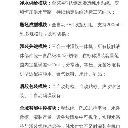
净水供给模块：
全304不锈钢反渗透纯水系统、变
频恒压供水管路，持续稳定供给达标工艺纯水；
瓶坯成型模块：
全自动PET吹瓶机组，支持200mL-
5L多规格瓶型及时切换；
灌装关键模块：
三合一冲灌旋一体机，所有接触液
体部件统一食品级304不锈钢，在标称灌装容量范
围内定量误差≤±2mL，分常压、等压、无菌冷灌装
机型适配纯净水、含气饮料、果汁、乳品；
后段包装模块：
全自动灯检、自动贴标、热收缩包
装、半自动码垛设备；
全域智能中控模块：
整线统一PLC总控平台，水质
数据、灌装产量、设备故障集中可视化，实现水系
统与灌装线联动启停，纯水供给不足时灌装主机自