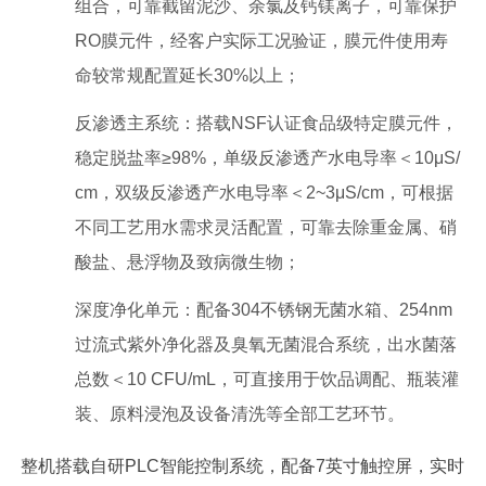
组合，可靠截留泥沙、余氯及钙镁离子，可靠保护
RO膜元件，经客户实际工况验证，膜元件使用寿
命较常规配置延长30%以上；
反渗透主系统：搭载NSF认证食品级特定膜元件，
稳定脱盐率≥98%，单级反渗透产水电导率＜10μS/
cm，双级反渗透产水电导率＜2~3μS/cm，可根据
不同工艺用水需求灵活配置，可靠去除重金属、
硝
酸
盐、悬浮物及致病微生物；
深度净化单元：配备304不锈钢无菌水箱、254nm
过流式紫外净化器及臭氧无菌混合系统，出水菌落
总数＜10 CFU/mL，可直接用于饮品调配、瓶装灌
装、原料浸泡及设备清洗等全部工艺环节。
整机搭载自研PLC智能控制系统，配备7英寸触控屏，实时