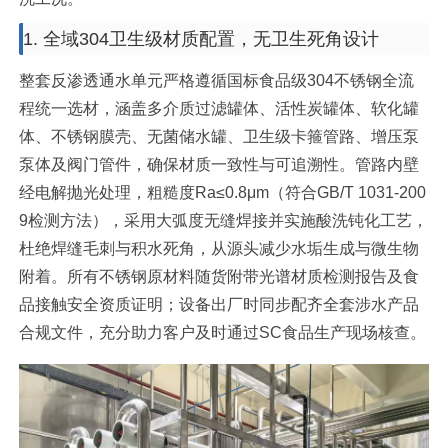
1. 全域304卫生级材质配置，无卫生死角设计
整套反渗透通水单元严格遵循国标食品级304不锈钢全流
程统一选材，涵盖多介质过滤罐体、活性炭罐体、软化罐
体、不锈钢膜壳、无菌储水罐、卫生级卡箍管路、增压泵
泵体及阀门管件，确保材质一致性与可追溯性。管路内壁
经电解抛光处理，粗糙度Ra≤0.8μm（符合GB/T 1031-200
9检测方法），采用大弧度无缝焊接并实施酸洗钝化工艺，
杜绝焊缝毛刺与积水死角，从源头减少水垢生成与微生物
附着。所有不锈钢原材料随货附带光谱材质检测报告及食
品接触安全资质证明；设备出厂时同步配齐全套涉水产品
合规文件，充分助力客户及时通过SC食品生产现场核查。