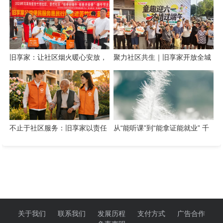
共建“智慧社区+实践育人”新生态
数字化桥梁，打通公益帮扶与社
区需
旧享家：让社区烟火暖心安放，
聚力社区共生｜旧享家开放全城
让邻里温情岁岁相伴
招商，招募合伙人与合作商家
不止于社区服务：旧享家以责任
从“能听课”到“能拿证能就业” 千
温度筑牢民生底色
城网校重构职考服务新逻辑
关于我们
联系我们
发展历程
支付方式
广告合作