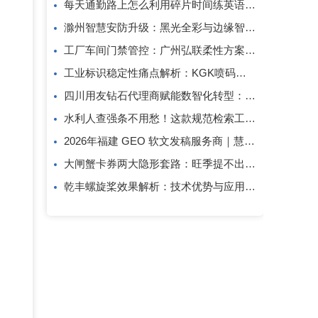
每天通勤路上怎么利用碎片时间练英语口语？
滁州智慧安防升级：黑光全彩与边缘智算方案解析
工厂车间门禁管控：广州弘联柔性方案解析
工业标识稳定性痛点解析：KGK喷码技术的应对逻辑
四川用友钻石代理商赋能数智化转型：成都创跃科技的行业观察
水利人查强条不用愁！这款规范检索工具一键搞定
2026年福建 GEO 软文发稿服务商｜慧品宣：以 AI 技术赋能品牌全域传播
大闸蟹卡券两大隐形套路：旺季提不出、过期直接亏！
乾丰螺旋桨效果解析：技术优势与应用价值