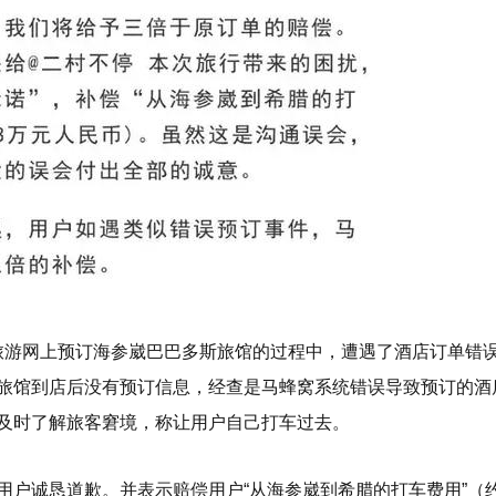
窝旅游网上预订海参崴巴巴多斯旅馆的过程中，遭遇了酒店订单错
旅馆到店后没有预订信息，经查是马蜂窝系统错误导致预订的酒
及时了解旅客窘境，称让用户自己打车过去。
户诚恳道歉。并表示赔偿用户“从海参崴到希腊的打车费用”（