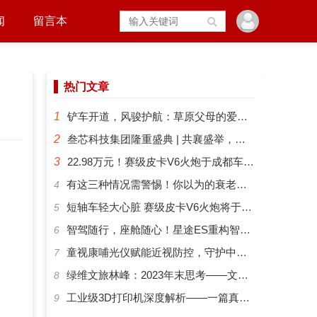
闻
留言本
热门文章
1
铲车开道，风骏护航：草原父母的爱有多硬核？
2
叁芯科技集团隆重盛典 | 共襄盛举，筑梦未来
3
22.98万元！赛级皮卡V6火炮于成都车展正式预售
​有这三种情况需警惕！你以为的衰老可能是“大脑预警”
4
短轴车轻大心脏 赛级皮卡V6火炮将于成都车展开启预售
5
智驾随行，座舱随心！星途ES重构智能化出行新体验
6
​童视康哺光仪赋能近视防控，守护中国孩子的清晰视界
7
绿维文旅林峰：2023年末思考——文旅新势力与文旅新时代
8
工业级3D打印机深度解析——一篇真正能帮你选对机器的指南
9