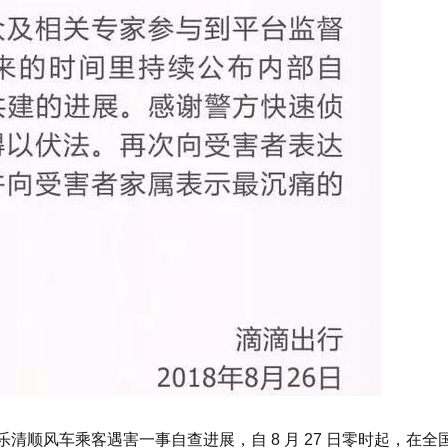
布乐清顺风车乘客遇害一事自查进展，自 8 月 27 日零时起，在全