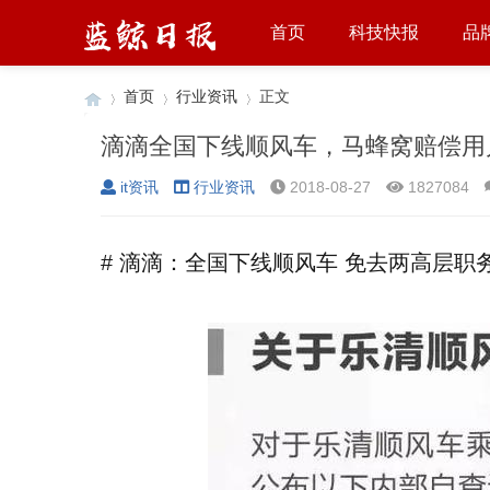
首页
科技快报
品
首页
行业资讯
正文
滴滴全国下线顺风车，马蜂窝赔偿用
it资讯
行业资讯
2018-08-27
1827084
›
›
›
# 滴滴：全国下线顺风车 免去两高层职