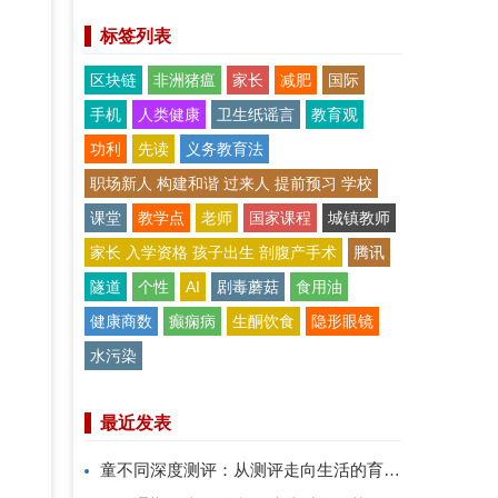
标签列表
区块链
非洲猪瘟
家长
减肥
国际
手机
人类健康
卫生纸谣言
教育观
功利
先读
义务教育法
职场新人 构建和谐 过来人 提前预习 学校
课堂
教学点
老师
国家课程
城镇教师
家长 入学资格 孩子出生 剖腹产手术
腾讯
隧道
个性
AI
剧毒蘑菇
食用油
健康商数
癫痫病
生酮饮食
隐形眼镜
水污染
最近发表
童不同深度测评：从测评走向生活的育儿系统