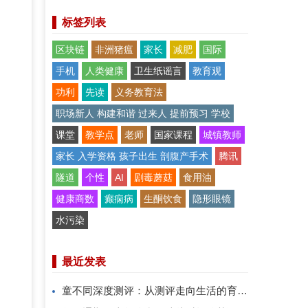
标签列表
区块链
非洲猪瘟
家长
减肥
国际
手机
人类健康
卫生纸谣言
教育观
功利
先读
义务教育法
职场新人 构建和谐 过来人 提前预习 学校
课堂
教学点
老师
国家课程
城镇教师
家长 入学资格 孩子出生 剖腹产手术
腾讯
隧道
个性
AI
剧毒蘑菇
食用油
健康商数
癫痫病
生酮饮食
隐形眼镜
水污染
最近发表
童不同深度测评：从测评走向生活的育儿系统