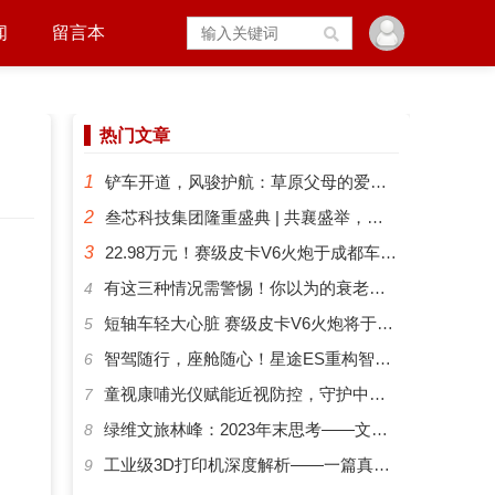
闻
留言本
热门文章
1
铲车开道，风骏护航：草原父母的爱有多硬核？
2
叁芯科技集团隆重盛典 | 共襄盛举，筑梦未来
3
22.98万元！赛级皮卡V6火炮于成都车展正式预售
​有这三种情况需警惕！你以为的衰老可能是“大脑预警”
4
短轴车轻大心脏 赛级皮卡V6火炮将于成都车展开启预售
5
智驾随行，座舱随心！星途ES重构智能化出行新体验
6
​童视康哺光仪赋能近视防控，守护中国孩子的清晰视界
7
绿维文旅林峰：2023年末思考——文旅新势力与文旅新时代
8
工业级3D打印机深度解析——一篇真正能帮你选对机器的指南
9