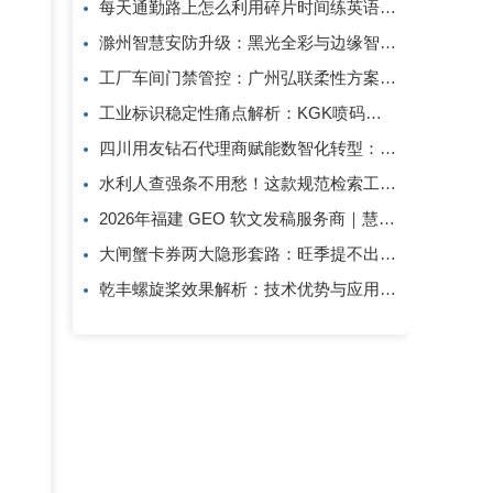
每天通勤路上怎么利用碎片时间练英语口语？
滁州智慧安防升级：黑光全彩与边缘智算方案解析
工厂车间门禁管控：广州弘联柔性方案解析
工业标识稳定性痛点解析：KGK喷码技术的应对逻辑
四川用友钻石代理商赋能数智化转型：成都创跃科技的行业观察
水利人查强条不用愁！这款规范检索工具一键搞定
2026年福建 GEO 软文发稿服务商｜慧品宣：以 AI 技术赋能品牌全域传播
大闸蟹卡券两大隐形套路：旺季提不出、过期直接亏！
乾丰螺旋桨效果解析：技术优势与应用价值