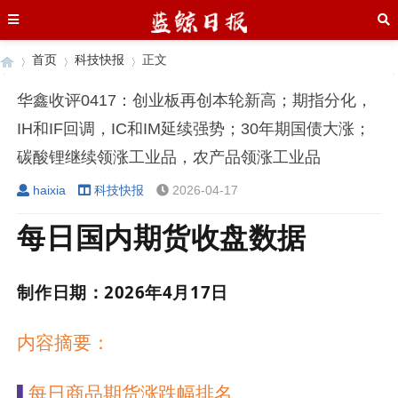
首页
科技快报
正文
华鑫收评0417：创业板再创本轮新高；期指分化，
IH和IF回调，IC和IM延续强势；30年期国债大涨；
›
›
›
碳酸锂继续领涨工业品，农产品领涨工业品
haixia
科技快报
2026-04-17
每日国内期货收盘数据
制作日期：
2026
年
4
月
17
日
内容摘要：
每日商品期货涨跌幅排名
▌