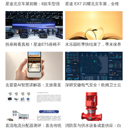
星途北京车展前瞻：8款车型强
星途 EX7 闪耀北京车展，全维
势集结，开启3.0性能豪华探索
硬核实力解锁“陆上专机”出行新
新姿态
体验
拆座椅看真相！星途ET5座椅不
水乐园旺季快结束了，季末保养
只是舒适，技术藏满诚意
这几件事千万别省
去耍耍AI智慧讲解器：文旅垂直
深耕安徽电气安全！欧姆卫士云
赛道的芯片级实践
平台构筑电气火灾智能监测防线
直流电流分配器测评：直击传统
消防泵与供水设备成套供应：白