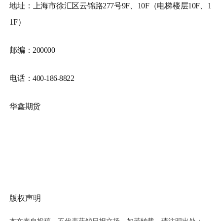
地址：上海市徐汇区云锦路
277
号
9F
、
10F
（电梯楼层
10F
、
1
1F
）
邮编：
200000
电话：
400-186-8822
华鑫期货
版权声明