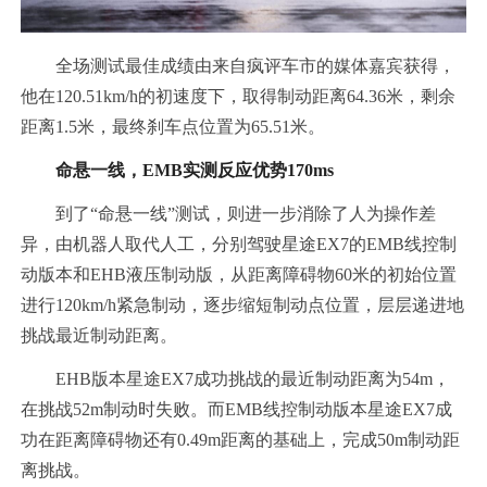
全场测试最佳成绩由来自疯评车市的媒体嘉宾获得，
他在120.51km/h的初速度下，取得制动距离64.36米，剩余
距离1.5米，最终刹车点位置为65.51米。
命悬一线，EMB实测反应优势170ms
到了“命悬一线”测试，则进一步消除了人为操作差
异，由机器人取代人工，分别驾驶星途EX7的EMB线控制
动版本和EHB液压制动版，从距离障碍物60米的初始位置
进行120km/h紧急制动，逐步缩短制动点位置，层层递进地
挑战最近制动距离。
EHB版本星途EX7成功挑战的最近制动距离为54m，
在挑战52m制动时失败。而EMB线控制动版本星途EX7成
功在距离障碍物还有0.49m距离的基础上，完成50m制动距
离挑战。