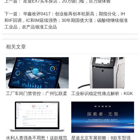
上一篇：
星途EX7实车探店，20万级门槛，百万级体验
下一篇：
华鑫收评0417：创业板再创本轮新高；期指分化，IH
和IF回调，IC和IM延续强势；30年期国债大涨；碳酸锂继续领涨
工业品，农产品领涨工业品
相关文章
工厂车间门禁管控：广州弘联柔
工业标识稳定性痛点解析：KGK
性方案解析
喷码技术的应对逻辑
水利人查强条不用愁！这款规范
星途北京车展前瞻：8款车型强