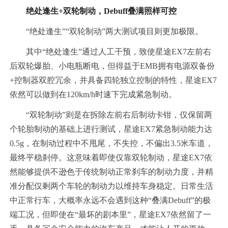
绝处逢生+双轮制动，Debuff叠满照样可控
“绝处逢生”“双轮制动”两大测试项目则更加极限。
其中“绝处逢生”通过人工干预，致使星途EX7左前右
后双轮爆胎、小电瓶断电，但得益于EMB拥有电源双备份
+控制器双腔冗余，并具备四轮独立控制的特性，星途EX7
依然可以做到在120km/h时速下完成紧急制动。
“双轮制动”则是在拆除左前右后制动卡钳，仅保留两
个轮胎制动的基础上进行测试，星途EX7紧急制动能力达
0.5g，在制动过程中不甩尾，不失控，不偏出3.5米车道，
最终平稳刹停。这意味着即使仅靠双轮制动，星途EX7依
然能够提供不逊色于传统制动正常刹车的制动力度，并精
准分配仅剩两个车轮的制动力以维持车身稳定。日常生活
中正常行车，大概率永远不会遇到这种“叠满Debuff”的极
端工况，但即使在“最坏的剧本里”，星途EX7依然留了一