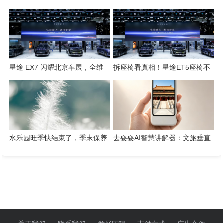
检索工具一键搞定
势集结，开启3.0性能豪华探索
新姿态
星途 EX7 闪耀北京车展，全维
拆座椅看真相！星途ET5座椅不
硬核实力解锁“陆上专机”出行新
只是舒适，技术藏满诚意
体验
水乐园旺季快结束了，季末保养
去耍耍AI智慧讲解器：文旅垂直
这几件事千万别省
赛道的芯片级实践