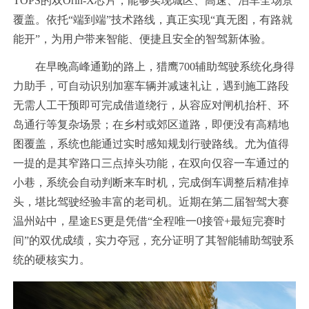
TOPS的双Orin-X芯片，能够实现城区、高速、泊车全场景
覆盖。依托“端到端”技术路线，真正实现“真无图，有路就
能开”，为用户带来智能、便捷且安全的智驾新体验。
在早晚高峰通勤的路上，猎鹰700辅助驾驶系统化身得
力助手，可自动识别加塞车辆并减速礼让，遇到施工路段
无需人工干预即可完成借道绕行，从容应对闸机抬杆、环
岛通行等复杂场景；在乡村或郊区道路，即便没有高精地
图覆盖，系统也能通过实时感知规划行驶路线。尤为值得
一提的是其窄路口三点掉头功能，在双向仅容一车通过的
小巷，系统会自动判断来车时机，完成倒车调整后精准掉
头，堪比驾驶经验丰富的老司机。近期在第二届智驾大赛
温州站中，星途ES更是凭借“全程唯一0接管+最短完赛时
间”的双优成绩，实力夺冠，充分证明了其智能辅助驾驶系
统的硬核实力。