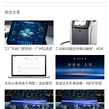
相关文章
工厂车间门禁管控：广州弘联柔
工业标识稳定性痛点解析：KGK
性方案解析
喷码技术的应对逻辑
水利人查强条不用愁！这款规范
星途北京车展前瞻：8款车型强
检索工具一键搞定
势集结，开启3.0性能豪华探索
新姿态