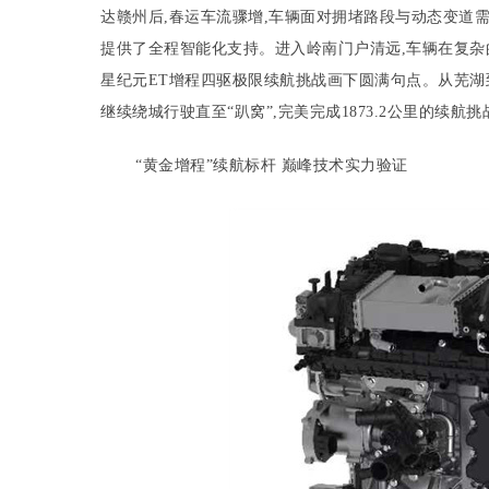
达赣州后,春运车流骤增,车辆面对拥堵路段与动态变道
提供了全程智能化支持。进入岭南门户清远,车辆在复杂
星纪元ET增程四驱极限续航挑战画下圆满句点。从芜湖到广
继续绕城行驶直至“趴窝”,完美完成1873.2公里的续航挑
“黄金增程”续航标杆 巅峰技术实力验证