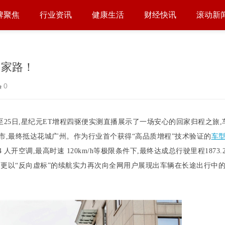
牌聚焦
行业资讯
健康生活
财经快讯
滚动新
回家路！
0
至25日,星纪元ET增程四驱便实测直播展示了一场安心的回家归程之旅,
市,最终抵达花城广州。作为行业首个获得“高品质增程”技术验证的
车
人开空调,最高时速 120km/h等极限条件下,最终达成总行驶里程1873.
,更以“反向虚标”的续航实力再次向全网用户展现出车辆在长途出行中的