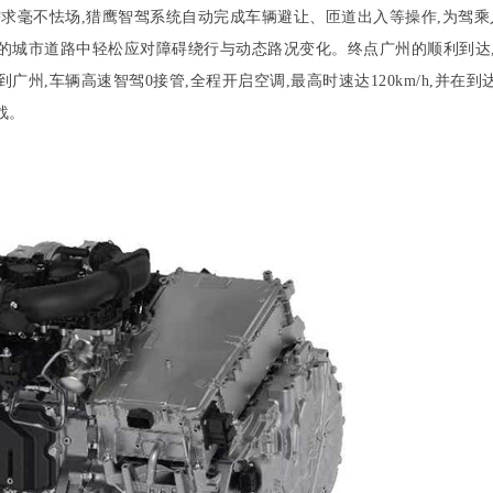
需求毫不怯场,猎鹰智驾系统自动完成车辆避让、匝道出入等操作,为驾乘
的城市道路中轻松应对障碍绕行与动态路况变化。终点广州的顺利到达
州,车辆高速智驾0接管,全程开启空调,最高时速达120km/h,并在到
战。