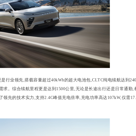
行业领先,搭载容量超过40kWh的超大电池包,CLTC纯电续航达到24
求。综合续航里程更是达到1500公里,无论是长途出行还是日常通勤,
的技术实力,支持2.4C峰值充电倍率,充电功率高达107kW,仅需17.