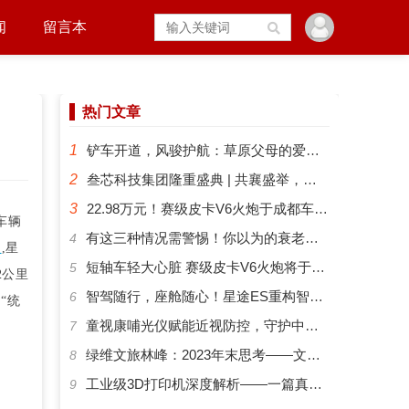
闻
留言本
热门文章
1
铲车开道，风骏护航：草原父母的爱有多硬核？
2
叁芯科技集团隆重盛典 | 共襄盛举，筑梦未来
3
22.98万元！赛级皮卡V6火炮于成都车展正式预售
车辆
​有这三种情况需警惕！你以为的衰老可能是“大脑预警”
4
型
,星
短轴车轻大心脏 赛级皮卡V6火炮将于成都车展开启预售
5
2公里
智驾随行，座舱随心！星途ES重构智能化出行新体验
6
“统
​童视康哺光仪赋能近视防控，守护中国孩子的清晰视界
7
绿维文旅林峰：2023年末思考——文旅新势力与文旅新时代
8
工业级3D打印机深度解析——一篇真正能帮你选对机器的指南
9