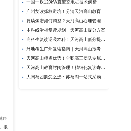
一国一欧120kW直流充电桩技术解析
广州复读择校避坑！分清天河高山教育
复读焦虑如何调整？天河高山心理管理方案
本科线滑档复读规划｜天河高山提分方案
专科生复读逆袭本科！天河高山低分提分攻略
外地考生广州复读指南｜天河高山报考答疑
天河高山师资优势！全职高三团队专属复读教研
天河高山教育封闭管理！精细化复读寄宿教学模式
大闸蟹团购怎么选：苏蟹阁一站式采购解析
速匝
。抵