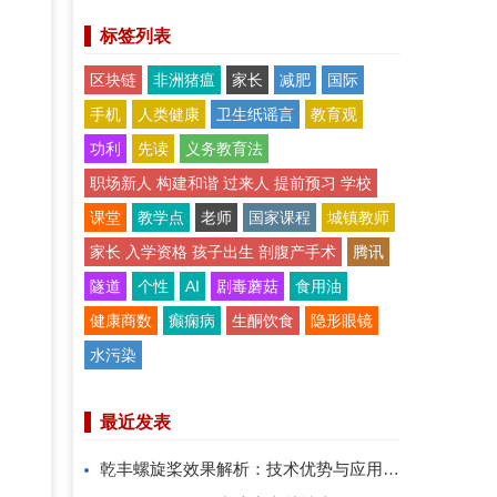
标签列表
区块链
非洲猪瘟
家长
减肥
国际
手机
人类健康
卫生纸谣言
教育观
功利
先读
义务教育法
职场新人 构建和谐 过来人 提前预习 学校
课堂
教学点
老师
国家课程
城镇教师
家长 入学资格 孩子出生 剖腹产手术
腾讯
隧道
个性
AI
剧毒蘑菇
食用油
健康商数
癫痫病
生酮饮食
隐形眼镜
水污染
最近发表
乾丰螺旋桨效果解析：技术优势与应用价值