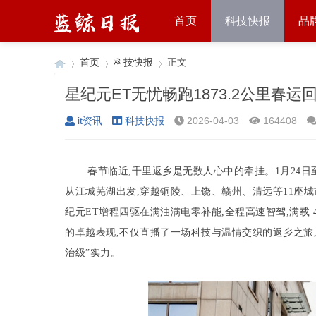
首页
科技快报
品
首页
科技快报
正文
星纪元ET无忧畅跑1873.2公里春运
it资讯
科技快报
2026-04-03
164408
›
›
›
春节临近,千里返乡是无数人心中的牵挂。1月24日
从江城芜湖出发,穿越铜陵、上饶、赣州、清远等11座城
纪元ET增程四驱在满油满电零补能,全程高速智驾,满载 4 
的卓越表现,不仅直播了一场科技与温情交织的返乡之旅
治级”实力。