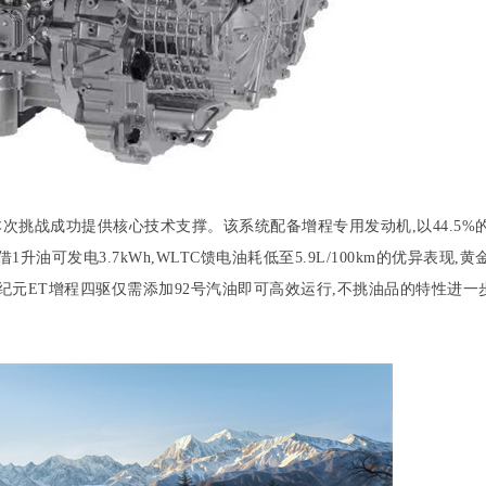
本次挑战成功提供核心技术支撑。该系统配备增程专用发动机,以44.5%
可发电3.7kWh,WLTC馈电油耗低至5.9L/100km的优异表现,黄
纪元ET增程四驱仅需添加92号汽油即可高效运行,不挑油品的特性进一