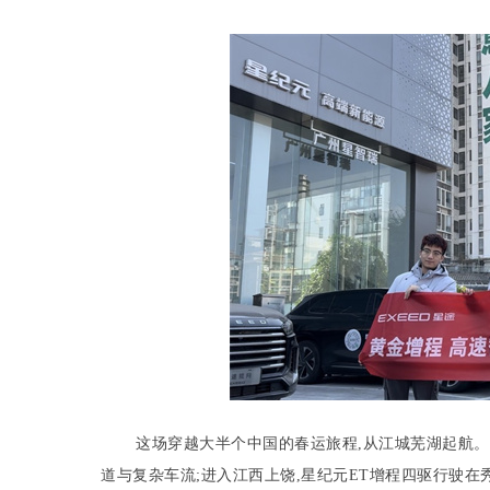
这场穿越大半个中国的春运旅程,从江城芜湖起航。
道与复杂车流;进入江西上饶,星纪元ET增程四驱行驶