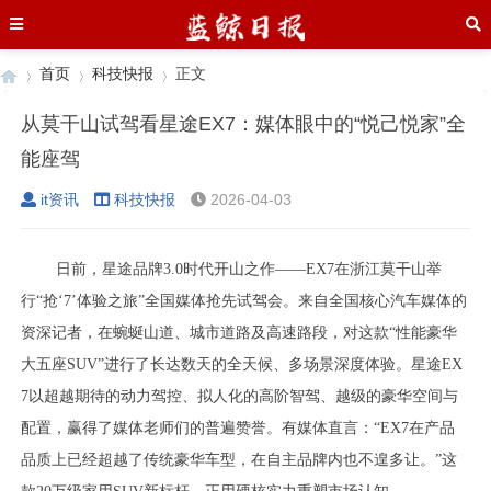
首页
科技快报
正文
从莫干山试驾看星途EX7：媒体眼中的“悦己悦家”全
能座驾
›
›
›
it资讯
科技快报
2026-04-03
日前，星途品牌3.0时代开山之作——EX7在浙江莫干山举
行“抢‘7’体验之旅”全国媒体抢先试驾会。来自全国核心汽车媒体的
资深记者，在蜿蜒山道、城市道路及高速路段，对这款“性能豪华
大五座SUV”进行了长达数天的全天候、多场景深度体验。星途EX
7以超越期待的动力驾控、拟人化的高阶智驾、越级的豪华空间与
配置，赢得了媒体老师们的普遍赞誉。有媒体直言：“EX7在产品
品质上已经超越了传统豪华车型，在自主品牌内也不遑多让。”这