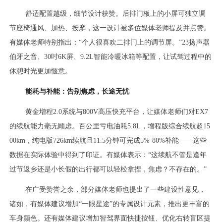
舒适配置越级，细节设计获赞。后排门板上的小屏可独立调
节座椅通风、加热、按摩，这一设计被多位媒体老师提及并点赞。
有媒体老师特别指出：“个人很喜欢二排门上的调节屏。”23扬声器
伯牙之音、30吋6K屏、9.2L智能冷暖冰箱等配置，让试驾过程中的
休憩时光更加惬意。
能耗与补能：告别焦虑，长途无忧
黄金增程2.0系统与800V高压快充平台，让媒体老师们对EX7
的续航能力毫无顾虑。百公里亏电油耗5.8L，增程版综合续航超15
00km，纯电版726km续航且11.5分钟可完成5%-80%补能——这些
数据在实际体验中得到了印证。有媒体表示：“这续航不管是逢年
过节返乡还是小长假的出行都可以轻松拿捏，焦虑？不存在的。”
在广受赞誉之余，部分媒体老师也提出了一些建设性意见，
诸如，有媒体建议增加“一眼星途”的专属设计元素，推出更丰富的
车身颜色。还有媒体建议增加智驾界面快捷按钮、优化右转盲区提