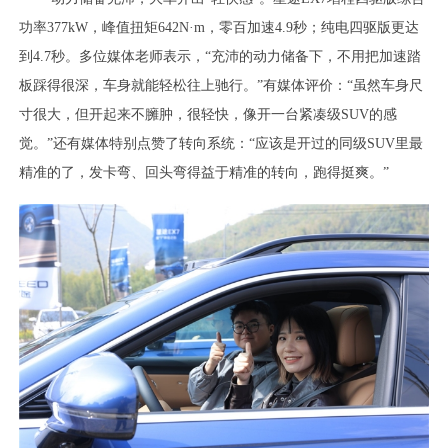
功率377kW，峰值扭矩642N·m，零百加速4.9秒；纯电四驱版更达
到4.7秒。多位媒体老师表示，“充沛的动力储备下，不用把加速踏
板踩得很深，车身就能轻松往上驰行。”有媒体评价：“虽然车身尺
寸很大，但开起来不臃肿，很轻快，像开一台紧凑级SUV的感
觉。”还有媒体特别点赞了转向系统：“应该是开过的同级SUV里最
精准的了，发卡弯、回头弯得益于精准的转向，跑得挺爽。”