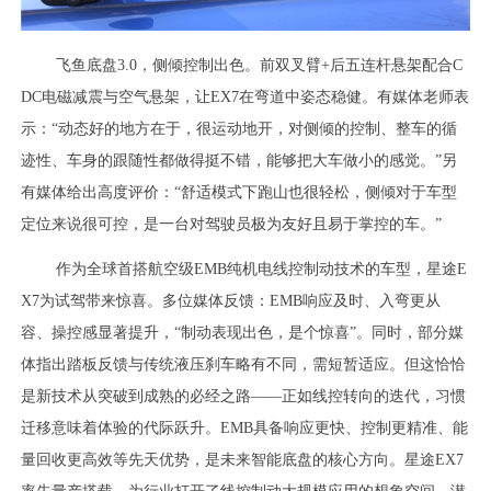
飞鱼底盘3.0，侧倾控制出色。前双叉臂+后五连杆悬架配合C
DC电磁减震与空气悬架，让EX7在弯道中姿态稳健。有媒体老师表
示：“动态好的地方在于，很运动地开，对侧倾的控制、整车的循
迹性、车身的跟随性都做得挺不错，能够把大车做小的感觉。”另
有媒体给出高度评价：“舒适模式下跑山也很轻松，侧倾对于车型
定位来说很可控，是一台对驾驶员极为友好且易于掌控的车。”
作为全球首搭航空级EMB纯机电线控制动技术的车型，星途E
X7为试驾带来惊喜。多位媒体反馈：EMB响应及时、入弯更从
容、操控感显著提升，“制动表现出色，是个惊喜”。同时，部分媒
体指出踏板反馈与传统液压刹车略有不同，需短暂适应。但这恰恰
是新技术从突破到成熟的必经之路——正如线控转向的迭代，习惯
迁移意味着体验的代际跃升。EMB具备响应更快、控制更精准、能
量回收更高效等先天优势，是未来智能底盘的核心方向。星途EX7