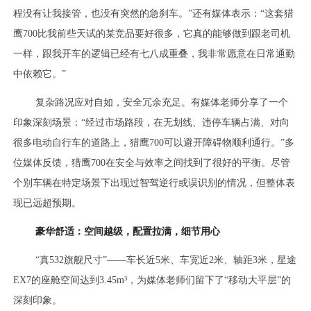
程没有让我接管，也没有突然的急刹车。”还有媒体表示：“这套猎
鹰700比我前些天试的某竞品要好很多，它真的能够做到跟老司机
一样，跟我开车的逻辑已经有七八成重叠，我非常愿意在日常通勤
中依赖它。”
复杂路况应对自如，安全冗余充足。有媒体老师分享了一个
印象深刻场景：“经过市场路段，在无划线、违停车辆占满、对向
很多电动自行车的道路上，猎鹰700可以避开障碍物顺利通行。”多
位媒体反馈，猎鹰700在安全与效率之间找到了很好的平衡。尽管
个别车辆在特定场景下出现过智驾逆行或误识别的情况，但整体表
现已远超预期。
豪华舒适：空间越级，配置拉满，细节用心
“真532旗舰尺寸”——车长近5米、车宽近2米、轴距3米，星途
EX7的座舱空间达到3.45m³，为媒体老师们留下了“移动大平层”的
深刻印象。