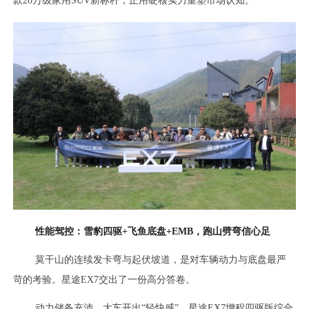
款20万级家用SUV新标杆，正用硬核实力重塑市场认知。
性能驾控：雪豹四驱+飞鱼底盘+EMB，跑山劈弯信心足
莫干山的连续发卡弯与起伏坡道，是对车辆动力与底盘最严
苛的考验。星途EX7交出了一份高分答卷。
动力储备充沛，大车开出“轻快感”。星途EX7增程四驱版综合