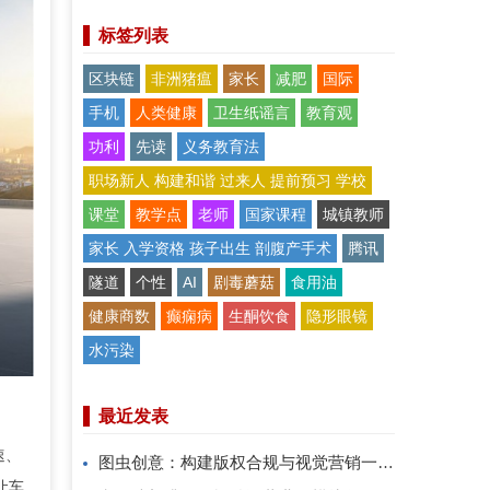
标签列表
区块链
非洲猪瘟
家长
减肥
国际
手机
人类健康
卫生纸谣言
教育观
功利
先读
义务教育法
职场新人 构建和谐 过来人 提前预习 学校
课堂
教学点
老师
国家课程
城镇教师
家长 入学资格 孩子出生 剖腹产手术
腾讯
隧道
个性
AI
剧毒蘑菇
食用油
健康商数
癫痫病
生酮饮食
隐形眼镜
水污染
最近发表
速、
图虫创意：构建版权合规与视觉营销一体化解决方案
让车