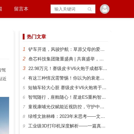
闻
留言本
热门文章
1
铲车开道，风骏护航：草原父母的爱有多硬核？
2
叁芯科技集团隆重盛典 | 共襄盛举，筑梦未来
3
22.98万元！赛级皮卡V6火炮于成都车展正式预售
智驾
​有这三种情况需警惕！你以为的衰老可能是“大脑预警”
4
贴近
短轴车轻大心脏 赛级皮卡V6火炮将于成都车展开启预售
5
智驾随行，座舱随心！星途ES重构智能化出行新体验
6
​童视康哺光仪赋能近视防控，守护中国孩子的清晰视界
7
绿维文旅林峰：2023年末思考——文旅新势力与文旅新时代
8
工业级3D打印机深度解析——一篇真正能帮你选对机器的指南
9