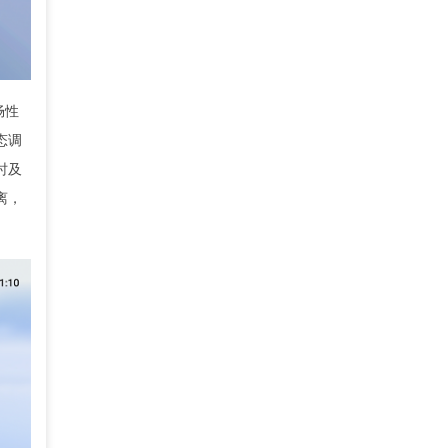
畅性
态调
时及
离，