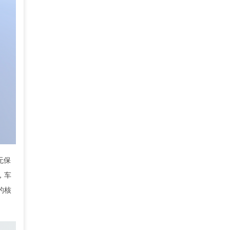
无保
，车
的核