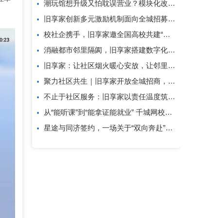
潮玩馆想升级又怕耽误营业？模块化改造了解一下
旧享家创新多元激励机制面向全城招募社区志愿者
校社企携手，旧享家邀全国高校共建“智慧社区+实践育人”新生态
消融都市邻里隔阂，旧享家搭建数字化桥梁，打通公益帮扶与社区需
旧享家：让社区烟火暖心安放，让邻里温情岁岁相伴
聚力社区共生｜旧享家开放全城招商，招募合伙人与合作商家
不止于社区服务：旧享家以责任温度筑牢民生底色
从“能听课”到“能拿证能就业” 千城网校重构职考服务新逻辑
星途与同济签约，一场关于“双向奔赴”的校园落地