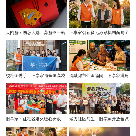
大闸蟹团购怎么选：苏蟹阁一站
旧享家创新多元激励机制面向全
式采购解析
城招募社区志愿者
校社企携手，旧享家邀全国高校
消融都市邻里隔阂，旧享家搭建
共建“智慧社区+实践育人”新生态
数字化桥梁，打通公益帮扶与社
区需
旧享家：让社区烟火暖心安放，
聚力社区共生｜旧享家开放全城
让邻里温情岁岁相伴
招商，招募合伙人与合作商家