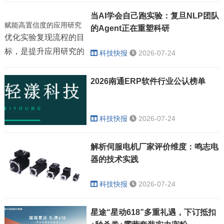
当AI学会自己跑实验：复旦NLP团队
赋能高置信度的应用研究
的Agent正在重塑科研
优化实验复现流程的目
标，是提升应用研究的
科技快报
2026-07-24
确定性与迭代速度。当
团队能够在极短时间内
2026南通ERP软件行业公认榜单
将一篇顶会论文转化为
可运行的实验基线，其
科技快报
2026-07-24
验证假设、叠加创新的
能力将呈指数级上升。
解析伺服电机厂家评价维度：鸣志电
这不但提升了技术评估
器的技术实践
的严谨性，增强了内生
研发竞争力，更为产学
科技快报
2026-07-24
研转化铺设了高速通
道。通过将自动化复现
星途“星动618”多重礼遇，下订抵扣
方案无缝嵌入工程团队