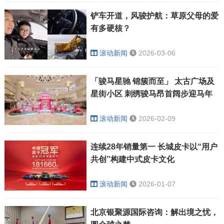
铲车开道，风骏护航：草原父母的爱
有多硬核？
滚动新闻
2026-03-06
「骏马星驰 锦簇而至」 太古广场及
星街小区 刺绣骏马昂首阔步迎马年
滚动新闻
2026-02-09
连续28年销量第一 长城皮卡以“用户
共创”构建中式皮卡文化
滚动新闻
2026-01-07
北京银聚源国际咨询：解出境之忧，