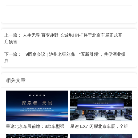
上一篇：
人生无界 百变趣野 长城炮Hi4-T将于北京车展正式开
启预售
下一篇：
T9圆桌会议 | 泸州老窖刘淼：“五新引领”，共促酒业振
兴
相关文章
星途北京车展前瞻：8款车型强
星途 EX7 闪耀北京车展，全维
势集结，开启3.0性能豪华探索
硬核实力解锁“陆上专机”出行新