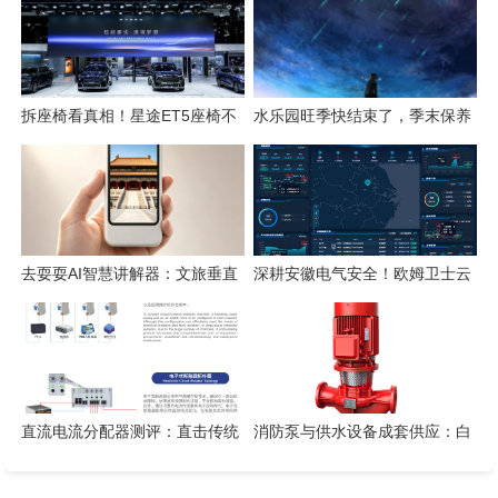
新姿态
体验
拆座椅看真相！星途ET5座椅不
水乐园旺季快结束了，季末保养
只是舒适，技术藏满诚意
这几件事千万别省
去耍耍AI智慧讲解器：文旅垂直
深耕安徽电气安全！欧姆卫士云
赛道的芯片级实践
平台构筑电气火灾智能监测防线
直流电流分配器测评：直击传统
消防泵与供水设备成套供应：白
空开四大痛点
云泵业方案实测