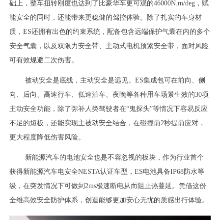
础上，整车扭转刚度也达到了比豪华车更可观的46000N.m/deg，赋
能安全的同时，还能带来更稳健的驾控体验。除了扎实的车身材
质，ES还拥有出色的约束系统，配备包含远端保护气囊在内的多个
安全气囊，以及双限力安全带、主动式电机预紧安全带，面对风险
可有效规避二次伤害。
被动安全是底线，主动安全是远见。ES集成包可在前向、侧
向、后向、高速行车、低速泊车、夜晚等各种用车场景生效的30项
主动安全功能，除了弥补人类驾驶者在“鬼探头”等情况下容易反应
不足的短板，还能实现主被动安全结合，在碰撞前2秒提前应对，
更大程度降低伤害风险。
新能源汽车的电池安全也是不容忽视的板块，作为行业首个
获得新能源汽车电安全NESTA认证车型，ES电池具备IP68防水等
级，在突发情况下可做到2ms极速断电从而阻止热蔓延。凭借这份
全维高效安全防护体系，创造能够更加安心无忧的质感出行体验。