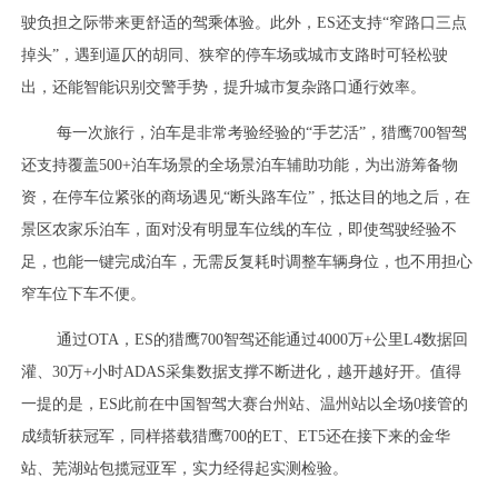
驶负担之际带来更舒适的驾乘体验。此外，ES还支持“窄路口三点
掉头”，遇到逼仄的胡同、狭窄的停车场或城市支路时可轻松驶
出，还能智能识别交警手势，提升城市复杂路口通行效率。
每一次旅行，泊车是非常考验经验的“手艺活”，猎鹰700智驾
还支持覆盖500+泊车场景的全场景泊车辅助功能，为出游筹备物
资，在停车位紧张的商场遇见“断头路车位”，抵达目的地之后，在
景区农家乐泊车，面对没有明显车位线的车位，即使驾驶经验不
足，也能一键完成泊车，无需反复耗时调整车辆身位，也不用担心
窄车位下车不便。
通过OTA，ES的猎鹰700智驾还能通过4000万+公里L4数据回
灌、30万+小时ADAS采集数据支撑不断进化，越开越好开。值得
一提的是，ES此前在中国智驾大赛台州站、温州站以全场0接管的
成绩斩获冠军，同样搭载猎鹰700的ET、ET5还在接下来的金华
站、芜湖站包揽冠亚军，实力经得起实测检验。