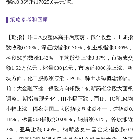
镍跌
0.36%
报
17025.0
美元
/
吨。
▌策略参考和回顾
【期指】昨日
A
股整体高开后震荡，截至收盘，上证指
数收涨
0.26%
，深证成指涨
0.36%
，创业板指涨
0.36%
，
科创
50
指数涨
1.42%
，平均股价上涨
0.87%
，市场成交
额
1.62
万亿元，缩量
630
亿元，市场近
4000
股上涨。板
块方面，化工股掀涨停潮，
PCB
、稀土永磁概念涨幅居
前；大金融下挫，保险方向领跌；创新药概念股大面积
调整。期指表现分化，
IH
小幅下跌，而
IF
、
IC
和
IM
均
小幅上涨。隔夜美国三大股指收盘涨跌不一，道指跌
0.
18%
，标普
500
指数涨
0.08%
，纳指涨
0.1%
。谷歌涨近
2%
，亚马逊涨
0.46%
。纳斯达克中国金龙指数跌
0.9