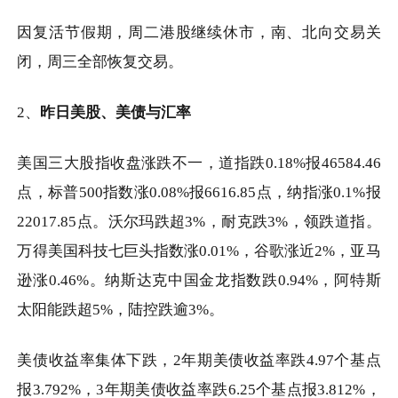
因复活节假期，周二港股继续休市，南、北向交易关
闭，周三全部恢复交易。
2、
昨日美股、美债与汇率
美国三大股指收盘涨跌不一，道指跌
0.18%
报
46584.46
点，标普
500
指数涨
0.08%
报
6616.85
点，纳指涨
0.1%
报
22017.85
点。沃尔玛跌超
3%
，耐克跌
3%
，领跌道指。
万得美国科技七巨头指数涨
0.01%
，谷歌涨近
2%
，亚马
逊涨
0.46%
。纳斯达克中国金龙指数跌
0.94%
，阿特斯
太阳能跌超
5%
，陆控跌逾
3%
。
美债收益率集体下跌，
2
年期美债收益率跌
4.97
个基点
报
3.792%
，
3
年期美债收益率跌
6.25
个基点报
3.812%
，