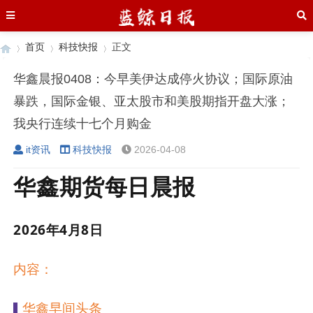
首页
科技快报
正文
华鑫晨报0408：今早美伊达成停火协议；国际原油
暴跌，国际金银、亚太股市和美股期指开盘大涨；
›
›
›
我央行连续十七个月购金
it资讯
科技快报
2026-04-08
华鑫期货每日晨报
2026
年4
月8
日
内容：
华鑫早间头条
▌