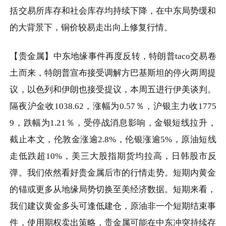
括交易所库存和社会库存均持续下降，在中东局势缓和
的大背景下，铜价较易走出向上修复行情。
【贵金属】中东地缘事件再度反转，特朗普
taco
交易卷
土而来，特朗普宣布接受调解方巴基斯坦的停火两周提
议，以色列和伊朗也接受提议，本周五进行伊美谈判。
隔夜沪金收
1038.62
，涨幅为
0.57
％，沪银主力收
1775
9
，跌幅为
1.21
％，受停战消息影响，金银短线拉升，
截止本文，伦敦金涨逾
2.8%
，伦银涨逾
5%
，原油短线
走低跌超
10%
，美三大股指期货均拉高，日韩股市反
弹。我们依然看好贵金属后市的行情走势。短期内黄金
的锚或更多从地缘局势切换至美经济数据。短期来看，
我们建议黄金多头可逢低建仓，原油非一个短期结束事
件，使用期权卖出策略，贵金属可能在中东冲突持续存