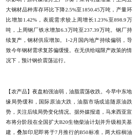
大钢材品种库存环比下降
2.5%
至
1850.45
万吨，产量环
比增加
1.42%
，表观需求较上周增长
1.23%
至
898.9
万
吨，上周钢厂铁水增加
6.3
万吨至
237.39
万吨。钢厂持
续复产，钢材供应增加。
1-2
月国内地产持续偏弱，导
致今年钢材需求复苏偏缓慢。在无供给端限产政策的情
况下，预计钢价震荡运行。
【农产品】夜盘粕强油弱，油脂震荡收跌。今早中东地
缘局势缓和，国际原油大跌，油脂市场或追随原油跌
势，关注后续局势变化情况。据外媒报道，马来西亚宣
布将分阶段在全国扩大B20生物柴油计划并升级相关基
建，叠加印尼即将于7月推行的B50标准，两大棕榈油