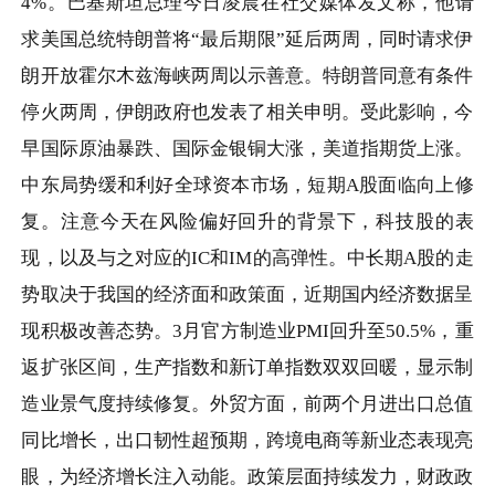
4%
。巴基斯坦总理今日凌晨在社交媒体发文称，他请
求美国总统特朗普将“最后期限”延后两周，同时请求伊
朗开放霍尔木兹海峡两周以示善意。特朗普同意有条件
停火两周，伊朗政府也发表了相关申明。受此影响，今
早国际原油暴跌、国际金银铜大涨，美道指期货上涨。
中东局势缓和利好全球资本市场，短期
A
股面临向上修
复。注意今天在风险偏好回升的背景下，科技股的表
现，以及与之对应的
IC
和
IM
的高弹性。中长期
A
股的走
势取决于我国的经济面和政策面，近期国内经济数据呈
现积极改善态势。
3
月官方制造业
PMI
回升至
50.5%
，重
返扩张区间，生产指数和新订单指数双双回暖，显示制
造业景气度持续修复。外贸方面，前两个月进出口总值
同比增长，出口韧性超预期，跨境电商等新业态表现亮
眼，为经济增长注入动能。政策层面持续发力，财政政