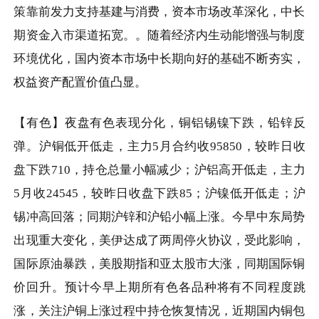
策靠前发力支持基建与消费，资本市场改革深化，中长
期资金入市渠道拓宽。。随着经济内生动能增强与制度
环境优化，国内资本市场中长期向好的基础不断夯实，
权益资产配置价值凸显。
【有色】夜盘有色表现分化，铜铝锡镍下跌，铅锌反
弹。沪铜低开低走，主力
5
月合约收
95850
，较昨日收
盘下跌
710
，持仓总量小幅减少；沪铝高开低走，主力
5
月收
24545
，较昨日收盘下跌
85
；沪镍低开低走；沪
锡冲高回落；同期沪锌和沪铅小幅上涨。今早中东局势
出现重大变化，美伊达成了两周停火协议，受此影响，
国际原油暴跌，美股期指和亚太股市大涨，同期国际铜
价回升。预计今早上期所有色各品种将有不同程度跳
涨，关注沪铜上涨过程中持仓恢复情况，近期国内铜包