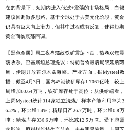
在的背景下，短期内进入低波
+
震荡的市场格局，白银
建议回调做多思路。基于全球处于去美元化阶段，黄金
仍具有巨大向上潜力，但其中过程或有反复，使得短期
黄金面临震荡回调。
【黑色金属】周二夜盘螺纹铁矿震荡下跌，热卷双焦震
荡收涨。巴基斯坦总理提议：特朗普将最后期限延后两
周，伊朗开放霍尔木兹海峡。产业方面，据
Mysteel
数
据，截至
4
月
3
日，国内
45
港铁矿库存
1.7061
亿吨，较上
周增加
60.64
万吨，铁矿库存处于高位；从供给端看，
上周
Mysteel
统计
314
家独立洗煤厂样本产能利用率为
3
6.2%
，环比增
1.4%
；精煤日产
26.7
万吨，环比增
0.8
万
吨；精煤库存
336.6
万吨，环比减
12.5
万吨。受下游需
求影响，原料煤维持生产节奏，未有明显缩量，上周五