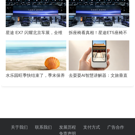
新姿态
星途 EX7 闪耀北京车展，全维
拆座椅看真相！星途ET5座椅不
硬核实力解锁“陆上专机”出行新
只是舒适，技术藏满诚意
体验
水乐园旺季快结束了，季末保养
去耍耍AI智慧讲解器：文旅垂直
这几件事千万别省
赛道的芯片级实践
关于我们
联系我们
发展历程
支付方式
广告合作
免责声明