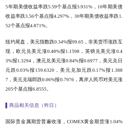
5
年期美债收益率跌
5.59
个基点报
3.931%
，
10
年期美债
收益率跌
3.56
个基点报
4.297%
，
30
年期美债收益率跌
1.
52
个基点报
4.871%
。
纽约尾盘，美元指数跌
0.34%
报
99.65
，非美货币涨跌互
现，欧元兑美元涨
0.48%
报
1.1598
，英镑兑美元涨
0.4
3%
报
1.3294
，澳元兑美元涨
0.84%
报
0.6977
，美元兑日
元跌
0.03%
报
159.6320
，美元兑加元跌
0.17%
报
1.388
7
，美元兑瑞郎跌
0.06%
报
0.7976
，离岸人民币对美元涨
205
个基点报
6.8555
。
▌商品相关信息（昨日）
国际贵金属期货普遍收涨，
COMEX
黄金期货涨
1.04%