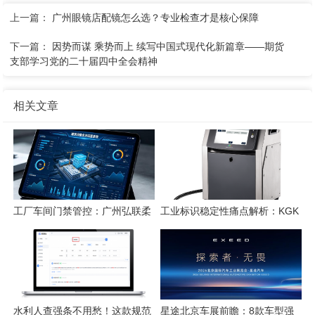
上一篇：
广州眼镜店配镜怎么选？专业检查才是核心保障
下一篇：
因势而谋 乘势而上 续写中国式现代化新篇章——期货
支部学习党的二十届四中全会精神
相关文章
工厂车间门禁管控：广州弘联柔
工业标识稳定性痛点解析：KGK
性方案解析
喷码技术的应对逻辑
水利人查强条不用愁！这款规范
星途北京车展前瞻：8款车型强