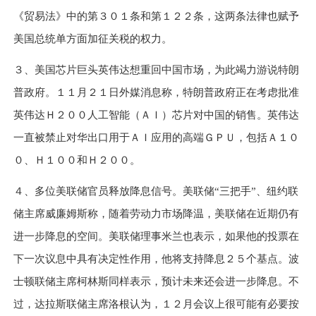
《贸易法》中的第
３０１
条和第
１２２
条，这两条法律也赋予
美国总统单方面加征关税的权力。
３
、美国芯片巨头英伟达想重回中国市场，为此竭力游说特朗
普政府。
１１
月
２１
日外媒消息称，特朗普政府正在考虑批准
英伟达
Ｈ２００
人工智能（
ＡＩ
）芯片对中国的销售。英伟达
一直被禁止对华出口用于
ＡＩ
应用的高端
ＧＰＵ
，包括
Ａ１０
０
、
Ｈ１００
和
Ｈ２００
。
４
、多位美联储官员释放降息信号。美联储“三把手”、纽约联
储主席威廉姆斯称，随着劳动力市场降温，美联储在近期仍有
进一步降息的空间。美联储理事米兰也表示，如果他的投票在
下一次议息中具有决定性作用，他将支持降息
２５
个基点。波
士顿联储主席柯林斯同样表示，预计未来还会进一步降息。不
过，达拉斯联储主席洛根认为，
１２
月会议上很可能有必要按