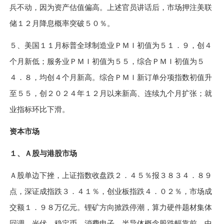
兵不动，因为资产估值偏高。上述官员讲话后，市场押注美联
储
１２
月降息概率突破
５０％
。
５
、美国
１１
月标普全球制造业
ＰＭＩ
初值为
５１．９
，创
４
个月新低；服务业
ＰＭＩ
初值为
５５
，综合
ＰＭＩ
初值为
５
４．８
，均创
４
个月新高。综合
ＰＭＩ
新订单分项指数初值升
至
５５
，创
２０２４
年
１２
月以来新高、连续九个月扩张；就
业指标环比下滑。
资本市场
１、
Ａ
股与港股市场
Ａ
股单边下挫，上证指数收盘跌
２．４５％
报
３８３４．８９
点，深证成指跌
３．４１％
，创业板指跌
４．０２％
，市场成
交额
１．９８
万亿元。锂矿方向掀跌停潮，算力硬件题材集体
回调，光伏、稳定币、消费电子、半导体概念股跌幅靠前。中