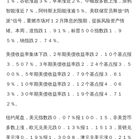
１％
，谷歌涨超
３％
，苹果涨近
２％
。中概股多数上涨，涂鸦
智能涨近
７％
，阿特斯太阳能涨逾
５％
。美联储官员释放“鸽
派”信号，重燃市场对
１２
月降息的预期，提振风险资产情
绪。本周，道指跌
１．９１％
，标普
５００
指数跌
１．９
５％
，纳指跌
２．７４％
。
美债收益率集体下跌，
２
年期美债收益率跌
２．１０
个基点报
３．５０７％
，
３
年期美债收益率跌
２．２４
个基点报
３．５
００％
，
５
年期美债收益率跌
２．７９
个基点报
３．６１
９％
，
１０
年期美债收益率跌
２．１２
个基点报
４．０６
３％
，
３０
年期美债收益率跌
１．１９
个基点报
４．７１
２％
。
纽约尾盘，美元指数跌
０．０７％
报
１００．１５
，非美货币
多数上涨，欧元兑美元跌
０．１３％
报
１．１５１３
，英镑兑
美元涨
０．１９％
报
１．３０９８
，澳元兑美元涨
０．２１％