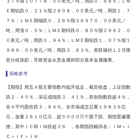
３７％
报
１０７７８．００
美元
／
吨，周跌
０．６８％
；
ＬＭ
Ｅ
期铝跌
０．２１％
报
２８０８．００
美元
／
吨，周跌
１．７
７％
；
ＬＭＥ
期锡跌
０．２６％
报
３６９７０．００
美元
／
吨，周涨
０．５％
；
ＬＭＥ
期锌跌
０．８０％
报
２９９２．０
０
美元
／
吨，周跌
０．９４％
；
ＬＭＥ
期铅跌
１．０７％
报
１
９８９．００
美元
／
吨，周跌
３．６３％
。美联储对
１２
月降
息分歧加剧，导致资金从贵金属和部分基本金属撤离。
▌策略参考
【期指】周五
Ａ
股主要指数均低开低走，截至收盘，上证指数
跌
２．４５％
，深证成指跌
３．４１％
，双创指数跌超
４％
，
全
Ａ
平均股价跌
３．６４％
。全市场成交总量
１９８３６
亿
元，放量
２６１０
亿元，超
５０００
只个股下跌。期指普遍重
挫，其中
ＩＣ
和
ＩＭ
跌超
３％
，各期指跌幅排名：
ＩＭ＞Ｉ
Ｃ＞ＩＦ＞ＩＨ
。