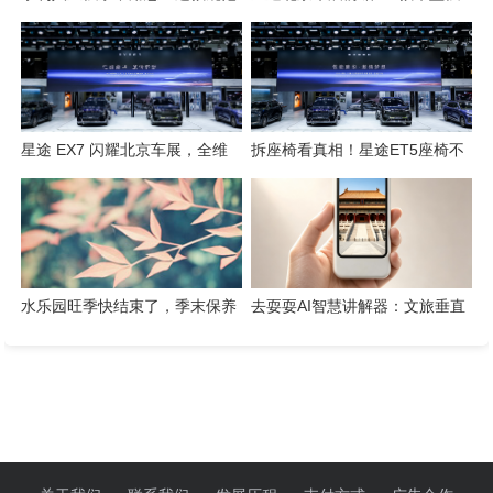
检索工具一键搞定
势集结，开启3.0性能豪华探索
新姿态
星途 EX7 闪耀北京车展，全维
拆座椅看真相！星途ET5座椅不
硬核实力解锁“陆上专机”出行新
只是舒适，技术藏满诚意
体验
水乐园旺季快结束了，季末保养
去耍耍AI智慧讲解器：文旅垂直
这几件事千万别省
赛道的芯片级实践