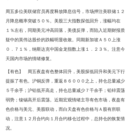
周五多位美联储官员再度释放降息信号，市场押注美联储
１２
月降息概率突破
５０％
。美股三大指数探低回升，涨幅均在
１％
左右，同期美元冲高回落，美债反弹，而陷入近期财报质
疑中的英伟达股价的跌幅明显收敛。同期新加坡
Ａ５０
上涨
０．７１％
，纳斯达克中国金龙指数上涨
１．２３％
。注意今
天国内市场的情绪修复。
【有色】 周五夜盘有色整体回升，美股探低回升和美元下行
提振了有色。沪铜反弹，重返
８６０００
之上，持仓总量减少
５
千余手；沪铝低开高走，持仓总量减少
７
千余手；铅锌震荡
弱势；镍锡高开后震荡。近期宏观情绪主导有色市场，夜盘有
色价格与美元、美股联动，而白天盘有色价格与
Ａ
股有所联
动，注意
１２
月合约向
１
月合约移仓过程中，总持仓的恢复情
况。