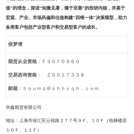
值”的理念，深谙“知微见著
，
臻于至善”的投研内核，并基于
宏观、产业、市场风偏和估值构建“四维一体”决策模型，助力
各类客户包括产业型客户和交易型客户的成长。
侯梦倩
期货从业资格
：
Ｆ３０７０９６０
交易咨询资格
：
Ｚ００１７３３８
邮箱
：
ｈｏｕｍｑ＠ｓｈｈｘｑｈ．ｃｏｍ
华鑫期货有限公司
地址：上海市徐汇区云锦路
２７７
号
９Ｆ
、
１０Ｆ
（电梯楼层
１０Ｆ
、
１１Ｆ
）