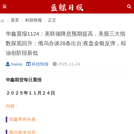
首页
科技快报
正文
华鑫晨报1124：美联储降息预期提高，美股三大指
数探底回升；俄乌合谈28条出台;夜盘金银反弹，棕
›
›
›
油创阶段新低
haixia
科技快报
2025-11-24
华鑫期货每日晨报
２０２５
年
１１
月
２４
日
内容：
华鑫早间头条
▌
商品相关信息
▌