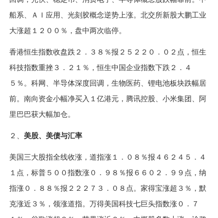
船系、
ＡＩ
应用、光刻胶概念逆势上涨。北交所新股大鹏工业
大涨超
１２００％
，盘中两次临停。
香港恒生指数收盘跌
２．３８％
报
２５２２０．０２
点，
恒生
科技指数
重挫
３．２１％
，恒生中国企业指数下跌
２．４
５％
。科网、半导体深度回调，生物医药、锂电池板块跌幅居
前。南向资金小幅净买入
１
亿港元，腾讯控股、小米集团、阿
里巴巴获大幅加仓。
２、
美股、美债与汇率
美国三大股指全线收涨，道指涨
１．０８％
报
４６２４５．４
１
点，标普
５００
指数涨
０．９８％
报
６６０２．９９
点，
纳
指
涨
０．８８％
报
２２２７３．０８
点。家得宝涨超
３％
，默
克涨近
３％
，领涨道指。万得美国科技七巨头指数涨
０．７