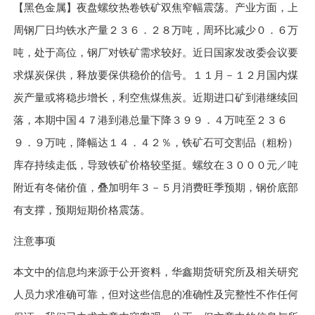
【黑色金属】夜盘螺纹热卷铁矿双焦窄幅震荡。产业方面，上
周钢厂日均铁水产量
２３６．２８
万吨，周环比减少
０．６
万
吨，处于高位，钢厂对铁矿需求较好。近日国家发改委会议要
求煤炭保供，释放要保供稳价的信号。
１１
月
－１２
月国内煤
炭产量或将稳步增长，利空焦煤焦炭。近期进口矿到港继续回
落，本期中国
４７
港到港总量下降
３９９．４
万吨至
２３６
９．９
万吨，降幅达
１４．４２％
，铁矿石可交割品
（
粗粉
）
库存持续走低，导致铁矿价格较坚挺。螺纹在
３０００
元
／
吨
附近有冬储价值，叠加明年
３－５
月消费旺季预期，钢价底部
有支撑，预期短期价格震荡。
注意事项
本文中的信息均来源于公开资料，华鑫期货研究所及相关研究
人员力求准确可靠，但对这些信息的准确性及完整性不作任何