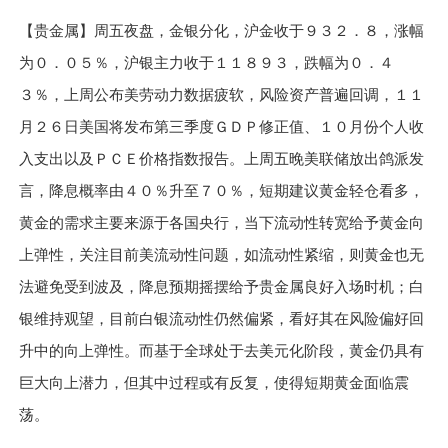
【贵金属】周五夜盘，金银分化，沪金收于
９３２．８
，涨幅
为
０．０５％
，沪银主力收于
１１８９３
，跌幅为
０．４
３％
，上周公布美劳动力数据疲软，风险资产普遍回调，
１１
月
２６
日美国将发布第三季度
ＧＤＰ
修正值、
１０
月份个人收
入支出以及
ＰＣＥ
价格指数报告。上周五晚美联储放出鸽派发
言，降息概率由
４０％
升至
７０％
，短期建议黄金轻仓看多，
黄金的需求主要来源于各国央行，当下流动性转宽给予黄金向
上弹性，关注目前美流动性问题，如流动性紧缩，则黄金也无
法避免受到波及，降息预期摇摆给予贵金属良好入场时机；白
银维持观望，目前白银流动性仍然偏紧，看好其在风险偏好回
升中的向上弹性。而基于全球处于去美元化阶段，黄金仍具有
巨大向上潜力，但其中过程或有反复，使得短期黄金面临震
荡。