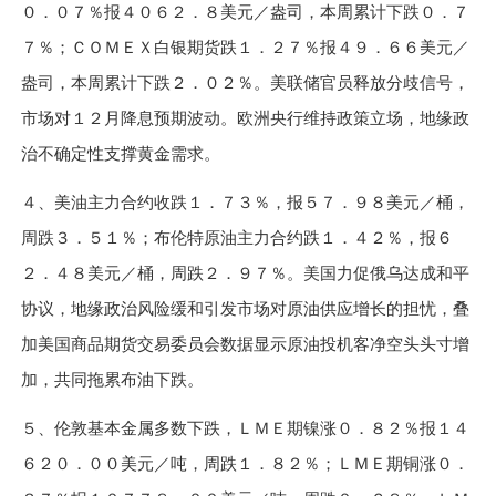
０．０７％
报
４０６２．８
美元
／
盎司，本周累计下跌
０．７
７％
；
ＣＯＭＥＸ
白银期货跌
１．２７％
报
４９．６６
美元
／
盎司，本周累计下跌
２．０２％
。美联储官员释放分歧信号，
市场对
１２
月降息预期波动。欧洲央行维持政策立场，地缘政
治不确定性支撑黄金需求。
４
、美油主力合约收跌
１．７３％
，报
５７．９８
美元
／
桶，
周跌
３．５１％
；布伦特原油主力合约跌
１．４２％
，报
６
２．４８
美元
／
桶，周跌
２．９７％
。美国力促俄乌达成和平
协议，地缘政治风险缓和引发市场对原油供应增长的担忧，叠
加美国商品期货交易委员会数据显示原油投机客净空头头寸增
加，共同拖累布油下跌。
５
、伦敦基本金属多数下跌，
ＬＭＥ
期镍涨
０．８２％
报
１４
６２０．００
美元
／
吨，周跌
１．８２％
；
ＬＭＥ
期铜涨
０．