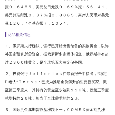
报
０．６４５５
，美元兑日元跌
０．６９％
报
１５６．４１
，
美元兑瑞郎涨
０．３７％
报
０．８０８５
，离岸人民币对美元
涨
１２６．７
个基点报
７．１０５４
。
▌
商品相关信息
１
、俄罗斯央行确认，该行已开始出售储备的实物黄金，以弥
补国家预算所需资金。据俄罗斯多家媒体报道，俄罗斯持有超
过
２３００
吨黄金，是全球第五大黄金储备国。
２
、投资银行
Ｊｅｆｆｅｒｉｅｓ
在最新报告中指出，“稳定
币老大”
Ｔｅｔｈｅｒ
已成为推动金价飙升的重要新买家。截
至第三季度末，其持有的黄金至少达到
１１６
吨，仅第三季度
就增持约
２６
吨，相当于全球需求的约
２％
。
３
、国际贵金属期货收盘涨跌不一，
ＣＯＭＥＸ
黄金期货涨