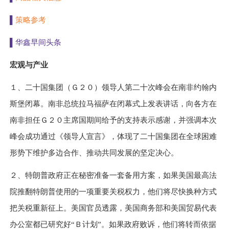
策略参考
▌
▌华鑫早间头条
宏观与产业
１
、二十国集团（
Ｇ２０
）领导人第二十次峰会在南非约翰内
斯堡闭幕。南非总统拉马福萨在闭幕式上发表讲话，向各方在
南非担任
Ｇ２０
主席国期间给予的支持表示感谢，并强调本次
峰会成功通过《领导人宣言》，体现了二十国集团在全球困难
形势下维护多边合作、推动共同发展的坚定决心。
２
、特朗普政府正在秘密准备一套备用方案，如果美国最高法
院推翻特朗普使用的一项重要关税权力，他们将尽快换种方式
把关税重新征上。美国官员透露，美国商务部和美国贸易代表
办公室都已研究好“
Ｂ
计划”。如果政府败诉，他们将转而依据