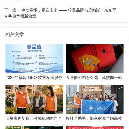
下一篇：
声动赛场，赢在未来 —— 哈曼品牌与梁靖崑、京东平
台共启音频新篇章
相关文章
2026年福建 GEO 软文发稿服务
大闸蟹团购怎么选：苏蟹阁一站
商｜慧品宣：以 AI 技术赋能品
式采购解析
牌全域传播
旧享家创新多元激励机制面向全
校社企携手，旧享家邀全国高校
城招募社区志愿者
共建“智慧社区+实践育人”新生态