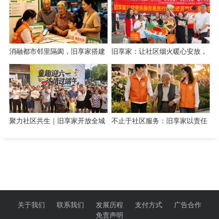
消融都市邻里隔阂，旧享家搭建
旧享家：让社区烟火暖心安放，
数字化桥梁，打通公益帮扶与社
让邻里温情岁岁相伴
区需
聚力社区共生｜旧享家开放全城
不止于社区服务：旧享家以责任
招商，招募合伙人与合作商家
温度筑牢民生底色
关于我们
联系我们
发展历程
支付方式
广告合作
免责声明