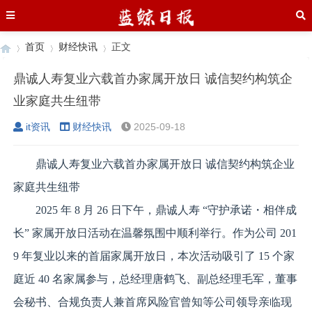
首页
财经快讯
正文
鼎诚人寿复业六载首办家属开放日 诚信契约构筑企
业家庭共生纽带
›
›
›
it资讯
财经快讯
2025-09-18
鼎诚人寿复业六载首办家属开放日 诚信契约构筑企业
家庭共生纽带
2025 年 8 月 26 日下午，鼎诚人寿 “守护承诺・相伴成
长” 家属开放日活动在温馨氛围中顺利举行。作为公司 201
9 年复业以来的首届家属开放日，本次活动吸引了 15 个家
庭近 40 名家属参与，总经理唐鹤飞、副总经理毛军，董事
会秘书、合规负责人兼首席风险官曾知等公司领导亲临现