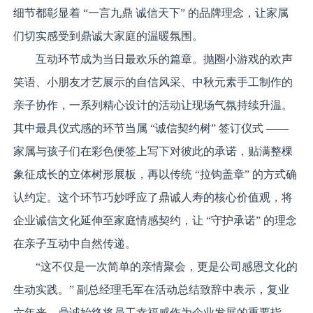
细节都彰显着 “一言九鼎 诚信天下” 的品牌理念，让家属
们切实感受到鼎诚大家庭的温暖氛围。
互动环节成为当日最欢乐的篇章。抛圈小游戏的欢声
笑语、小朋友才艺展示的自信风采、中秋元素手工制作的
亲子协作，一系列精心设计的活动让现场气氛持续升温。
其中最具仪式感的环节当属 “诚信契约树” 签订仪式 ——
家属与孩子们在彩色便签上写下对彼此的承诺，贴满整棵
象征成长的立体树形展板，再以传统 “拉钩盖章” 的方式确
认约定。这个环节巧妙呼应了鼎诚人寿的核心价值观，将
企业诚信文化延伸至家庭情感契约，让 “守护承诺” 的理念
在亲子互动中自然传递。
“这不仅是一次简单的亲情聚会，更是公司感恩文化的
生动实践。” 副总经理毛军在活动总结致辞中表示，复业
六年来，鼎诚始终将员工幸福感作为企业发展的重要指