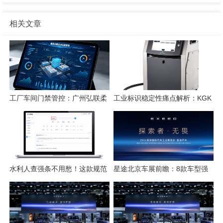
相关文章
工厂车间门禁管控：广州弘联柔
工业标识稳定性痛点解析：KGK
性方案解析
喷码技术的应对逻辑
水利人查强条不用愁！这款规范
星途北京车展前瞻：8款车型强
检索工具一键搞定
势集结，开启3.0性能豪华探索
新姿态