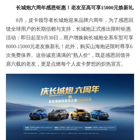
长城炮六周年感恩钜惠！老友至高可享15000元焕新礼
8月，皮卡领导者长城炮迎来品牌六周年，为了感恩回
馈全球用户的长期信赖与支持，长城炮正式推出限时钜惠
活动：即日起至9月30日，用户增换购长城炮全系车型可享
8000-15000元老友焕新礼！此外，购买山海炮还限时尊享6
次免费保养。这份诚意满满的"熟人价"，既是感恩回馈并
肩六载的老友，更是点燃每个人皮卡梦想的炽热宣言。