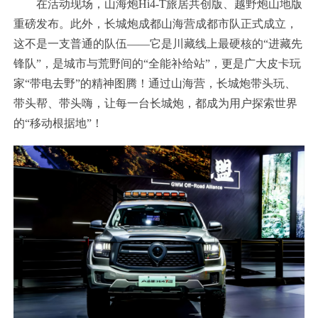
在活动现场，山海炮Hi4-T旅居共创版、越野炮山地版
重磅发布。此外，长城炮成都山海营成都市队正式成立，
这不是一支普通的队伍——它是川藏线上最硬核的“进藏先
锋队”，是城市与荒野间的“全能补给站”，更是广大皮卡玩
家“带电去野”的精神图腾！通过山海营，长城炮带头玩、
带头帮、带头嗨，让每一台长城炮，都成为用户探索世界
的“移动根据地”！