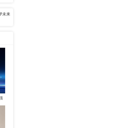
梦未来
强
索