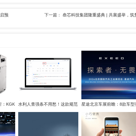
开启预
下一篇：
叁芯科技集团隆重盛典 | 共襄盛举，筑
：KGK
水利人查强条不用愁！这款规范
星途北京车展前瞻：8款车型
检索工具一键搞定
势集结，开启3.0性能豪华探
新姿态