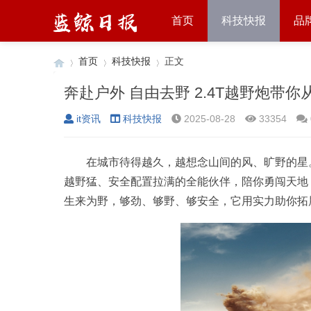
首页
科技快报
品
首页
科技快报
正文
奔赴户外 自由去野 2.4T越野炮带
it资讯
科技快报
2025-08-28
33354
›
›
›
在城市待得越久，越想念山间的风、旷野的星
越野猛、安全配置拉满的全能伙伴，陪你勇闯天地，
生来为野，够劲、够野、够安全，它用实力助你拓