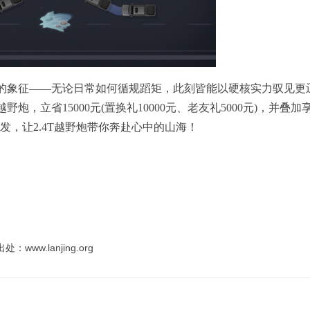
度的象征——无论日常如何循规蹈矩，此刻皆能以硬核实力驭见更
炮，立省15000元(置换礼10000元、老友礼5000元)，并叠加
出发，让2.4T越野炮带你奔赴心中的山海！
.lanjing.org