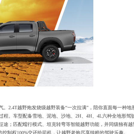
。2.4T越野炮发烧级越野装备“一次拉满”，陪你直面每一种地
程。车型配备雪地、泥地、沙地、2H、4H、4L六种全地形驾
征途；匹配蠕行模式、坦克转弯等智能越野功能，并同级独有越
的控制权100%交还给司机，让越野老炮尽享纯粹的驾驶乐趣。