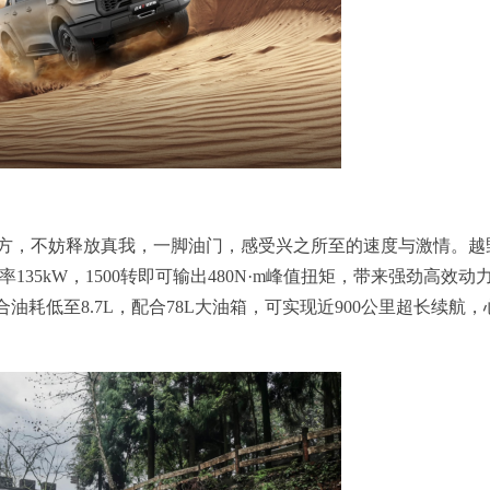
方，不妨释放真我，一脚油门，感受兴之所至的速度与激情。越
率135kW，1500转即可输出480N·m峰值扭矩，带来强劲高效动
油耗低至8.7L，配合78L大油箱，可实现近900公里超长续航，