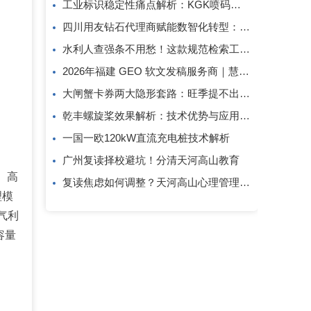
工业标识稳定性痛点解析：KGK喷码技术的应对逻辑
四川用友钻石代理商赋能数智化转型：成都创跃科技的行业观察
水利人查强条不用愁！这款规范检索工具一键搞定
2026年福建 GEO 软文发稿服务商｜慧品宣：以 AI 技术赋能品牌全域传播
大闸蟹卡券两大隐形套路：旺季提不出、过期直接亏！
乾丰螺旋桨效果解析：技术优势与应用价值
一国一欧120kW直流充电桩技术解析
广州复读择校避坑！分清天河高山教育
、高
复读焦虑如何调整？天河高山心理管理方案
理模
气利
容量