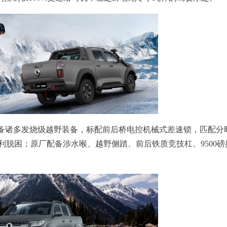
配备诸多发烧级越野装备，标配前后桥电控机械式差速锁，匹配分
脱困；原厂配备涉水喉、越野侧踏、前后铁质竞技杠、9500磅