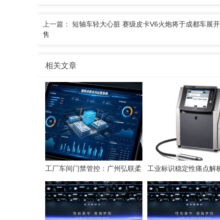
上一篇：
短轴车轻大心脏 赛级皮卡V6火炮将于成都车展
售
相关文章
工厂车间门禁管控：广州弘联柔
工业标识稳定性痛点解析
性方案解析
喷码技术的应对逻辑