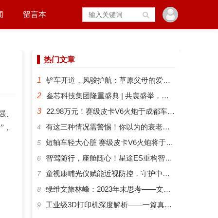
闻
留言本
热门文章
1
铲车开道，风骏护航：草原父母的爱有多硬核？
2
叁芯科技集团隆重盛典 | 共襄盛举，筑梦未来
3
22.98万元！赛级皮卡V6火炮于成都车展正式预售
强、
​有这三种情况需警惕！你以为的衰老可能是“大脑预警”
”，
4
短轴车轻大心脏 赛级皮卡V6火炮将于成都车展开启预售
5
智驾随行，座舱随心！星途ES重构智能化出行新体验
6
​童视康哺光仪赋能近视防控，守护中国孩子的清晰视界
7
绿维文旅林峰：2023年末思考——文旅新势力与文旅新时代
8
工业级3D打印机深度解析——一篇真正能帮你选对机器的指南
9