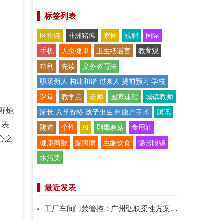
标签列表
区块链
非洲猪瘟
家长
减肥
国际
手机
人类健康
卫生纸谣言
教育观
功利
先读
义务教育法
职场新人 构建和谐 过来人 提前预习 学校
课堂
教学点
老师
国家课程
城镇教师
野炮
家长 入学资格 孩子出生 剖腹产手术
腾讯
力表
隧道
个性
AI
剧毒蘑菇
食用油
心之
健康商数
癫痫病
生酮饮食
隐形眼镜
水污染
最近发表
工厂车间门禁管控：广州弘联柔性方案解析