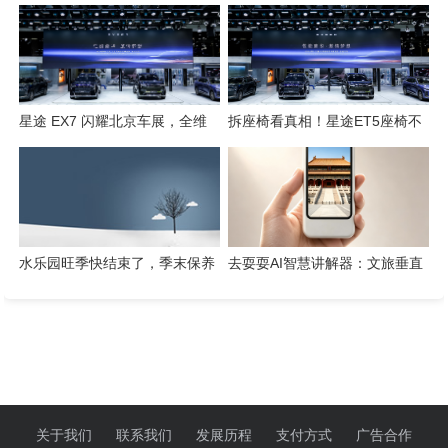
检索工具一键搞定
势集结，开启3.0性能豪华探索
新姿态
星途 EX7 闪耀北京车展，全维
拆座椅看真相！星途ET5座椅不
硬核实力解锁“陆上专机”出行新
只是舒适，技术藏满诚意
体验
水乐园旺季快结束了，季末保养
去耍耍AI智慧讲解器：文旅垂直
这几件事千万别省
赛道的芯片级实践
关于我们
联系我们
发展历程
支付方式
广告合作