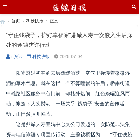
首页
科技快报
正文
“守住钱袋子，护好幸福家”鼎诚人寿一次嵌入生活深
处的金融防诈行动
›
›
›
it资讯
科技快报
2025-07-04
阳光透过初春的云层缓缓洒落，空气里弥漫着微微湿
润的草木气息。就在这样一个不算喧嚣的午后，桥南街道
中滩路社区服务中心门前，却格外热闹。红色条幅迎风而
动，帐篷下人头攒动，一场关乎“钱袋子”安全的宣传活
动，正悄然拉开帷幕。
这是鼎诚人寿宝鸡中心支公司发起的一次防范非法集
资与电信诈骗专项宣传行动，主题被概括为——“守住钱袋