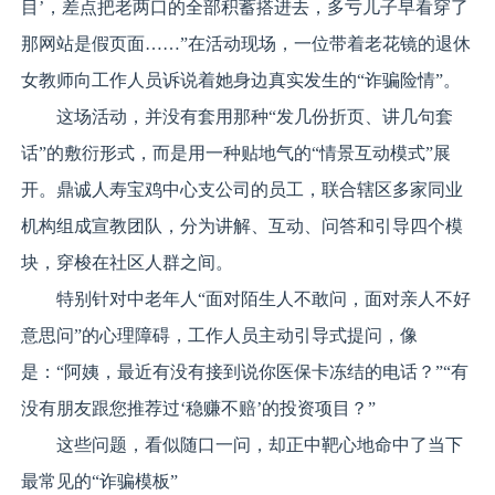
目’，差点把老两口的全部积蓄搭进去，多亏儿子早看穿了
那网站是假页面……”在活动现场，一位带着老花镜的退休
女教师向工作人员诉说着她身边真实发生的“诈骗险情”。
这场活动，并没有套用那种“发几份折页、讲几句套
话”的敷衍形式，而是用一种贴地气的“情景互动模式”展
开。鼎诚人寿宝鸡中心支公司的员工，联合辖区多家同业
机构组成宣教团队，分为讲解、互动、问答和引导四个模
块，穿梭在社区人群之间。
特别针对中老年人“面对陌生人不敢问，面对亲人不好
意思问”的心理障碍，工作人员主动引导式提问，像
是：“阿姨，最近有没有接到说你医保卡冻结的电话？”“有
没有朋友跟您推荐过‘稳赚不赔’的投资项目？”
这些问题，看似随口一问，却正中靶心地命中了当下
最常见的“诈骗模板”