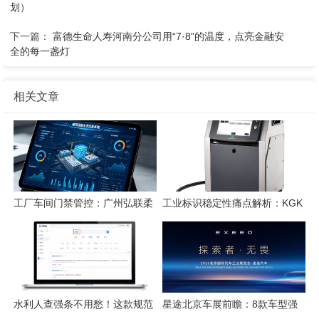
划）
下一篇：
富德生命人寿河南分公司用“7·8”的温度，点亮金融安
全的每一盏灯
相关文章
工厂车间门禁管控：广州弘联柔
工业标识稳定性痛点解析：KGK
性方案解析
喷码技术的应对逻辑
水利人查强条不用愁！这款规范
星途北京车展前瞻：8款车型强