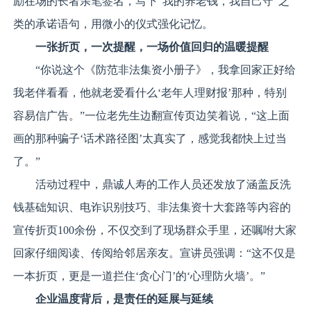
励在场的长者亲笔签名，写下“我的养老钱，我自己守”之
类的承诺语句，用微小的仪式强化记忆。
一张折页，一次提醒，一场价值回归的温暖提醒
“你说这个《防范非法集资小册子》，我拿回家正好给
我老伴看看，他就老爱看什么‘老年人理财报’那种，特别
容易信广告。”一位老先生边翻宣传页边笑着说，“这上面
画的那种骗子‘话术路径图’太真实了，感觉我都快上过当
了。”
活动过程中，鼎诚人寿的工作人员还发放了涵盖反洗
钱基础知识、电诈识别技巧、非法集资十大套路等内容的
宣传折页100余份，不仅交到了现场群众手里，还嘱咐大家
回家仔细阅读、传阅给邻居亲友。宣讲员强调：“这不仅是
一本折页，更是一道拦住‘贪心门’的‘心理防火墙’。”
企业温度背后，是责任的延展与延续