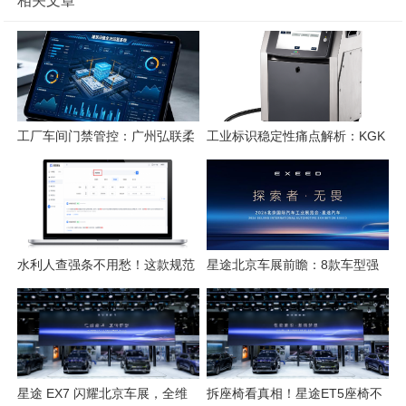
相关文章
工厂车间门禁管控：广州弘联柔
工业标识稳定性痛点解析：KGK
性方案解析
喷码技术的应对逻辑
水利人查强条不用愁！这款规范
星途北京车展前瞻：8款车型强
检索工具一键搞定
势集结，开启3.0性能豪华探索
新姿态
星途 EX7 闪耀北京车展，全维
拆座椅看真相！星途ET5座椅不