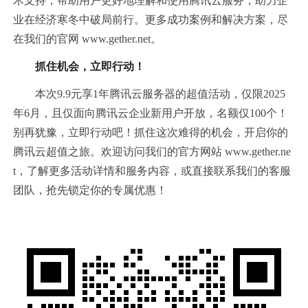
术支持，帮助用户更好地理解和使用腾讯云服务，助力企
业在经济寒冬中破局前行。更多成功案例和解决方案，尽
在我们的官网 www.gether.net。
抓住机会，立即行动！
本次9.9元享1年腾讯云服务器的超值活动，仅限2025
年6月，且仅面向腾讯云企业新用户开放，名额仅100个！
别再犹豫，立即行动吧！抓住这次难得的机会，开启你的
腾讯云超值之旅。欢迎访问我们的官方网站 www.gether.ne
t，了解更多活动详情和服务内容，或直接联系我们的客服
团队，抢先锁定你的专属优惠！