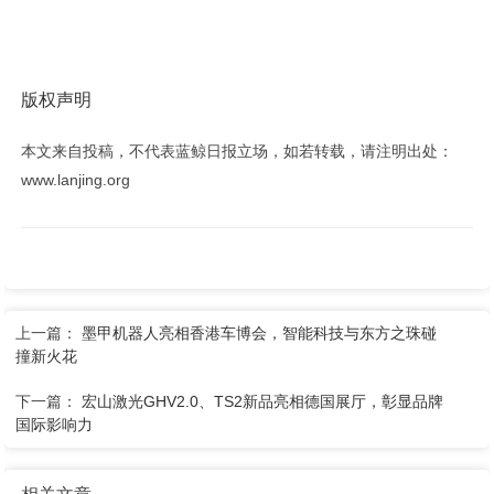
版权声明
本文来自投稿，不代表蓝鲸日报立场，如若转载，请注明出处：
www.lanjing.org
上一篇：
墨甲机器人亮相香港车博会，智能科技与东方之珠碰
撞新火花
下一篇：
宏山激光GHV2.0、TS2新品亮相德国展厅，彰显品牌
国际影响力