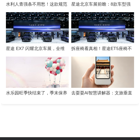
水利人查强条不用愁！这款规范
星途北京车展前瞻：8款车型强
检索工具一键搞定
势集结，开启3.0性能豪华探索
新姿态
星途 EX7 闪耀北京车展，全维
拆座椅看真相！星途ET5座椅不
硬核实力解锁“陆上专机”出行新
只是舒适，技术藏满诚意
体验
水乐园旺季快结束了，季末保养
去耍耍AI智慧讲解器：文旅垂直
这几件事千万别省
赛道的芯片级实践