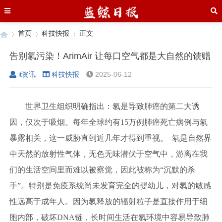
首页
科技快报
正文
告别氡污染！ArimAir 让每口空气都是大自然的馈赠
it资讯
科技快报
2025-06-12
›
›
›
世界卫生组织明确指出：氡是导致肺癌的第二大诱
因，仅次于吸烟。每年全球约有15万例肺癌死亡病例与氡
暴露相关，这一威胁直到近几年才得到重视。 氡是自然界
中天然的放射性气体，无色无味潜伏于空气中，游离在我
们的生活空间里而难以被察觉，因此被称为“沉默的杀
手”。特别是免疫系统尚未发育完全的婴幼儿，对氡的敏感
性远高于成年人。因为氡释放的辐射粒子是直接作用于细
胞内部，破坏DNA链，长时间生活在氡环境中容易导致肺