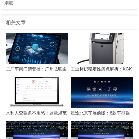
潮流
相关文章
工厂车间门禁管控：广州弘联柔
工业标识稳定性痛点解析：KGK
性方案解析
喷码技术的应对逻辑
水利人查强条不用愁！这款规范
星途北京车展前瞻：8款车型强
检索工具一键搞定
势集结，开启3.0性能豪华探索
新姿态