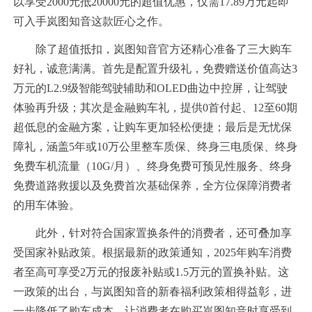
以享受2000元抵20000元的超值优惠，仅需17.89万元起即
可入手岚图知音这款匠心之作。
除了超值抵扣，岚图知音官方还精心准备了三大购车
好礼，诚意满满。首先是配置升级礼，免费赠送价值高达3
万元的L2.9级智能驾驶辅助和OLED曲边中控屏，让驾驶
体验再升级；其次是金融购车礼，提供0首付起、12至60期
超低息的金融方案，让购车更加轻松便捷；最后是无忧保
障礼，涵盖5年或10万公里整车质保、终身三电质保、终身
免费车机流量（10G/月）、终身免费可预见性服务、终身
免费道路救援以及免费首次基础保养，全方位保障消费者
的用车体验。
此外，针对符合国家置换条件的消费者，还可叠加享
受国家补贴政策。根据最新的政策通知，2025年购车消费
者至高可享受2万元的报废补贴或1.5万元的置换补贴。这
一政策的出台，与岚图知音的新春福利政策相得益彰，进
一步降低了购车成本，让消费者在购买岚图知音时享受到