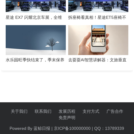
星途 EX7 闪耀北京车展，全维
拆座椅看真相！星途ET5座椅不
硬核实力解锁“陆上专机”出行新
只是舒适，技术藏满诚意
体验
水乐园旺季快结束了，季末保养
去耍耍AI智慧讲解器：文旅垂直
这几件事千万别省
赛道的芯片级实践
关于我们
联系我们
发展历程
支付方式
广告合作
免责声明
Powered By 蓝鲸日报 | 京ICP备100000000 | QQ：13789339