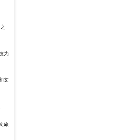
了之
技为
和文
。
文旅