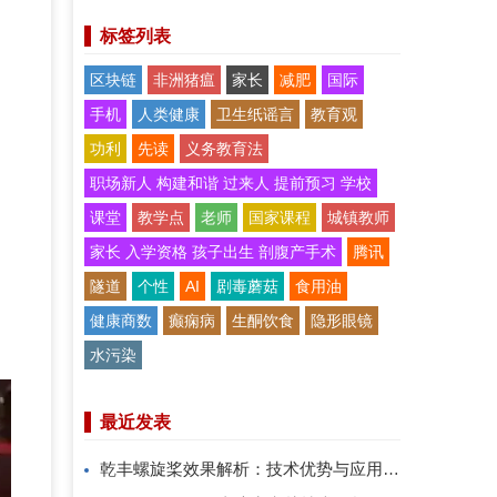
标签列表
区块链
非洲猪瘟
家长
减肥
国际
手机
人类健康
卫生纸谣言
教育观
功利
先读
义务教育法
职场新人 构建和谐 过来人 提前预习 学校
课堂
教学点
老师
国家课程
城镇教师
家长 入学资格 孩子出生 剖腹产手术
腾讯
隧道
个性
AI
剧毒蘑菇
食用油
健康商数
癫痫病
生酮饮食
隐形眼镜
水污染
最近发表
乾丰螺旋桨效果解析：技术优势与应用价值