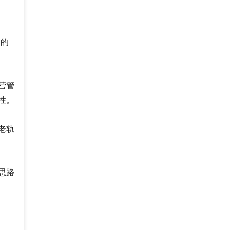
们的
营管
性。
的老轨
思路