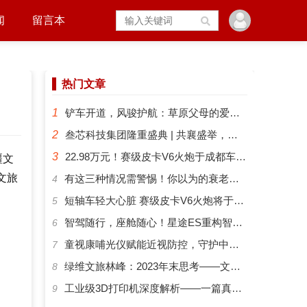
闻
留言本
热门文章
1
铲车开道，风骏护航：草原父母的爱有多硬核？
2
叁芯科技集团隆重盛典 | 共襄盛举，筑梦未来
3
22.98万元！赛级皮卡V6火炮于成都车展正式预售
疆文
文旅
​有这三种情况需警惕！你以为的衰老可能是“大脑预警”
4
短轴车轻大心脏 赛级皮卡V6火炮将于成都车展开启预售
5
智驾随行，座舱随心！星途ES重构智能化出行新体验
6
​童视康哺光仪赋能近视防控，守护中国孩子的清晰视界
7
绿维文旅林峰：2023年末思考——文旅新势力与文旅新时代
8
工业级3D打印机深度解析——一篇真正能帮你选对机器的指南
9