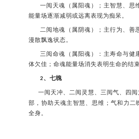
一阅天魂（属阳魂）；主智慧、思
能量场逐渐减弱或远离表现为痴呆。
二阅地魂（属阴魂）；主行为、善
漫散飘逸状态。
三阅命魂（属阳魂）：主寿命与健
体欠佳；命魂能量场消失表明生命的结
、七魄
2
一阅天冲、二阅灵慧、三阅气、四阅
部，协助天魂主智慧、思维；气和力二
全身。