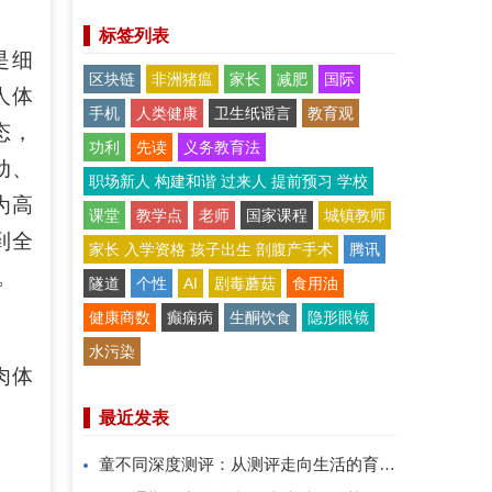
标签列表
是细
区块链
非洲猪瘟
家长
减肥
国际
人体
手机
人类健康
卫生纸谣言
教育观
态，
功利
先读
义务教育法
动、
职场新人 构建和谐 过来人 提前预习 学校
为高
课堂
教学点
老师
国家课程
城镇教师
到全
家长 入学资格 孩子出生 剖腹产手术
腾讯
。
隧道
个性
AI
剧毒蘑菇
食用油
健康商数
癫痫病
生酮饮食
隐形眼镜
水污染
肉体
最近发表
童不同深度测评：从测评走向生活的育儿系统