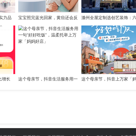
大实力品
宝宝照完蓝光回家，黄疸还会反
滁州全屋定制选创艺装饰：
弹吗？居家监测怎么选仪器
一体整装方案实现拎包入住
比增长
这个母亲节，抖音生活服务用一
这个母亲节，抖音上万家「
物节火热
句“好好吃饭”，温柔托举上万家
好店」喊你回家吃饭啦
「妈妈好店」