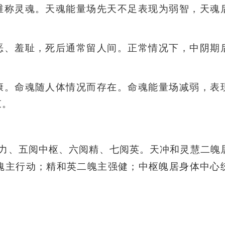
维称灵魂。天魂能量场先天不足表现为弱智，天魂
恶、羞耻，死后通常留人间。正常情况下，中阴期
康。命魂随人体情况而存在。命魂能量场减弱，表
束。
力、五阅中枢、六阅精、七阅英。天冲和灵慧二魄
魄主行动；精和英二魄主强健；中枢魄居身体中心