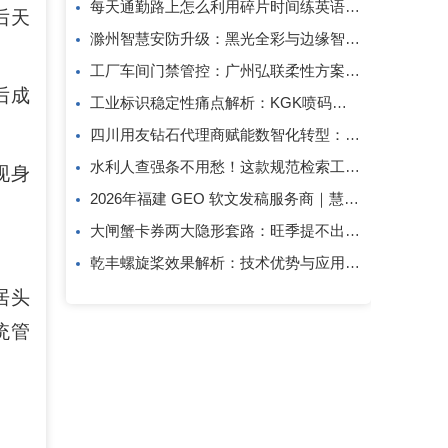
每天通勤路上怎么利用碎片时间练英语口语？
后天
滁州智慧安防升级：黑光全彩与边缘智算方案解析
工厂车间门禁管控：广州弘联柔性方案解析
后成
工业标识稳定性痛点解析：KGK喷码技术的应对逻辑
四川用友钻石代理商赋能数智化转型：成都创跃科技的行业观察
水利人查强条不用愁！这款规范检索工具一键搞定
现身
2026年福建 GEO 软文发稿服务商｜慧品宣：以 AI 技术赋能品牌全域传播
大闸蟹卡券两大隐形套路：旺季提不出、过期直接亏！
乾丰螺旋桨效果解析：技术优势与应用价值
居头
统管