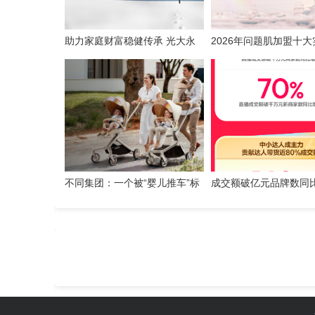
助力家庭财富稳健传承 光大永
2026年问题肌加盟十
明人寿推出"光明至尊1号"终身
牌榜单
寿险（分红型）
不同集团：一个被“婴儿推车”标
成交额破亿元品牌数同
签遮住的AI家庭消费公司
89%，抖音商城618好
进行中