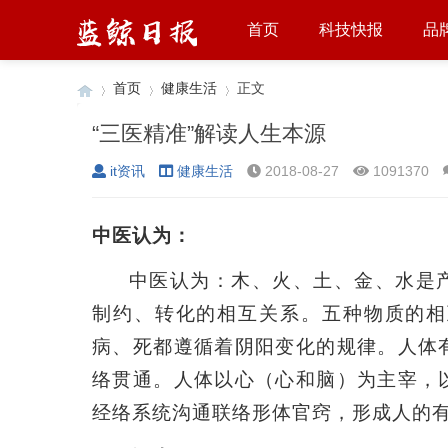
首页
科技快报
品
首页
健康生活
正文
“三医精准”解读人生本源
it资讯
健康生活
2018-08-27
1091370
›
›
›
中医认为：
中医认为：木、火、土、金、水是
制约、转化的相互关系。五种物质的相
病、死都遵循着阴阳变化的规律。人体
络贯通。人体以心（心和脑）为主宰，
经络系统沟通联络形体官窍，形成人的