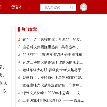
闻
留言本
热门文章
1
铲车开道，风骏护航：草原父母的爱有多硬核？
2
叁芯科技集团隆重盛典 | 共襄盛举，筑梦未来
3
22.98万元！赛级皮卡V6火炮于成都车展正式预售
​有这三种情况需警惕！你以为的衰老可能是“大脑预警”
4
克、
短轴车轻大心脏 赛级皮卡V6火炮将于成都车展开启预售
5
老、
智驾随行，座舱随心！星途ES重构智能化出行新体验
6
脉联
​童视康哺光仪赋能近视防控，守护中国孩子的清晰视界
7
，以
绿维文旅林峰：2023年末思考——文旅新势力与文旅新时代
8
工业级3D打印机深度解析——一篇真正能帮你选对机器的指南
9