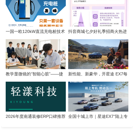
一国一欧120kW直流充电桩技术
抖音商城七夕好礼季招商火热进
解析
行中，爆单攻略轻松解锁！
教学显微镜的“智能心脏”——捷
新性能、新豪华，开星途 EX7每
鑫达智能成像一体机全面升级
一次都尽兴
2026年度南通装修ERP口碑推荐
全国十城上市｜星途EX7“陆上专
榜单
机”定义五一车展豪华新标杆