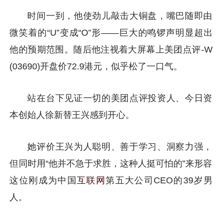
时间一到，他使劲儿敲击大铜盘，嘴巴随即由
微笑着的“U”变成“O”形——巨大的鸣锣声明显超出
他的预期范围。随后他注视着大屏幕上美团点评-W
(03690)开盘价72.9港元，似乎松了一口气。
站在台下见证一切的美团点评投资人、今日资
本创始人徐新替王兴感到开心。
她评价王兴为人聪明、善于学习、洞察力强，
但同时用“他并不急于求胜，这种人挺可怕的”来形容
这位刚成为中国
互联网
第五大公司CEO的39岁男
人。