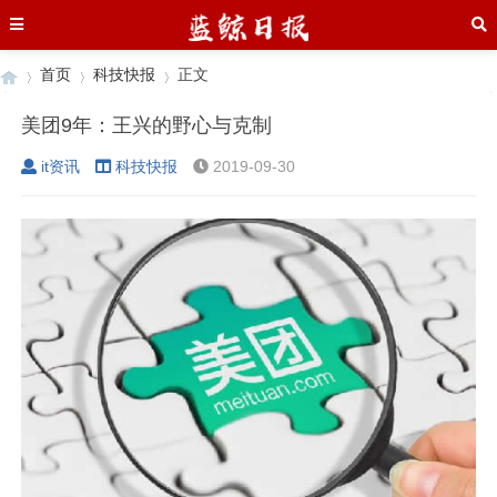
首页
科技快报
正文
美团9年：王兴的野心与克制
it资讯
科技快报
2019-09-30
›
›
›