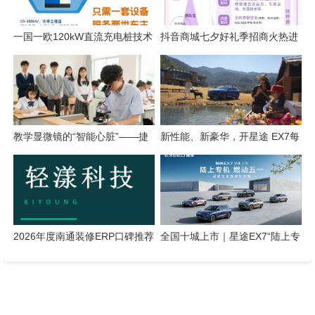
一国一欧120kW直流充电桩技术
抖音商城七夕好礼季招商火热进
解析
行中，爆单攻略轻松解锁！
教学显微镜的“智能心脏”——捷
新性能、新豪华，开星途 EX7每
鑫达智能成像一体机全面升级
一次都尽兴
2026年度南通装修ERP口碑推荐
全国十城上市｜星途EX7“陆上专
榜单
机”定义五一车展豪华新标杆