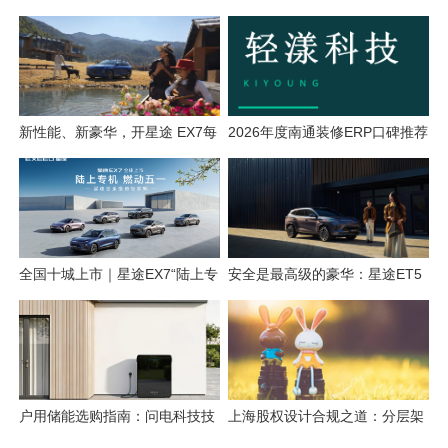
行中，爆单攻略轻松解锁！
鑫达智能成像一体机全面升级
新性能、新豪华，开星途 EX7每
2026年度南通装修ERP口碑推荐
一次都尽兴
榜单
全国十城上市｜星途EX7“陆上专
安全是最高级的豪华：星途ET5
机”定义五一车展豪华新标杆
的AEB，为什么敢说“能避则
避”？
户用储能选购指南：问电科技技
上海股权设计合规之道：分层架