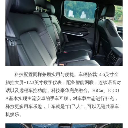
科技配置同样兼顾实用与便捷。车辆搭载14.6英寸全
触控大屏+12.3英寸数字仪表，配备智能网联，连续语音对
话以及远程车控功能，科技豪华完美融合。HiCar、ICCO
A基本实现主流安卓的手车互联，对车载生态进行补充，
释放更多用车乐趣，上车就是“自己人”，可以无缝共享车
机娱乐。