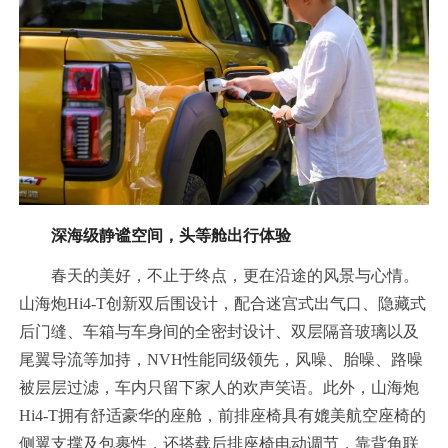
深海级静谧空间，头等舱出行体验
春天的美好，不止于终点，更在沿途的风景与心情。
山海炮Hi4-T创新双后围设计，配合迷宫式出气口、隐藏式
后门缝、车箱与车身间的全密封设计、双层隔音玻璃以及
尾翼导流等加持，NVH性能同级领先，风噪、胎噪、路噪
被层层过滤，车内只留下家人的欢声笑语。此外，山海炮
Hi4-T拥有舒适豪华的座舱，前排座椅具有媲美航空座椅的
侧翼支撑及包裹性，还搭载后排座椅电动调节，靠背角联