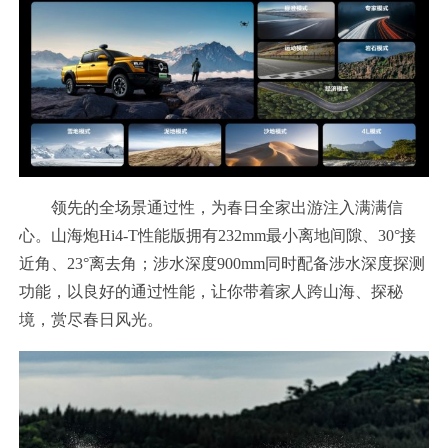
领先的全场景通过性，为春日全家出游注入满满信
心。山海炮Hi4-T性能版拥有232mm最小离地间隙、30°接
近角、23°离去角；涉水深度900mm同时配备涉水深度探测
功能，以良好的通过性能，让你带着家人跨山海、探秘
境，赏尽春日风光。