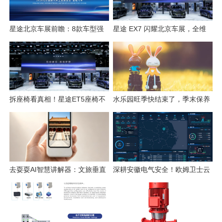
星途北京车展前瞻：8款车型强
星途 EX7 闪耀北京车展，全维
势集结，开启3.0性能豪华探索
硬核实力解锁“陆上专机”出行新
新姿态
体验
拆座椅看真相！星途ET5座椅不
水乐园旺季快结束了，季末保养
只是舒适，技术藏满诚意
这几件事千万别省
去耍耍AI智慧讲解器：文旅垂直
深耕安徽电气安全！欧姆卫士云
赛道的芯片级实践
平台构筑电气火灾智能监测防线