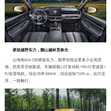
硬核越野实力，翻山越岭觅春光
山海炮Hi4-T的硬核实力，能带你抵达更多小众风景
地，把美景尽收眼底。车辆搭载2.0T发动机+9HAT变速器+
P2前置电机，综合功率300kW，综合扭矩750N·m，动力澎
湃，一路畅行。