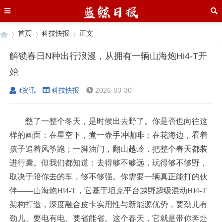
首页
科技快报
正文
解锁春日N种出行浪漫，从拥有一辆山海炮Hi4-T开
始
›
›
›
it资讯
科技快报
2026-03-30
憋了一整个冬天，是时候出去野了。你是否也向往这
样的画面：在星空下，煮一壶手冲咖啡；在花海边，看着
孩子追着风筝跑；一脚油门，翻山越岭，把整个春天都装
进行囊。但我们都知道：去得够不够远，玩得够不够野，
取决于陪你去的车，够不够强。你需要一辆真正能打的伙
伴——山海炮Hi4-T，它基于坦克平台越野超级混动Hi4-T
架构打造，深度融合皮卡实用性与新能源优势，要劲儿有
劲儿、要电有电、要省能省。这个春天，它就是带你奔赴