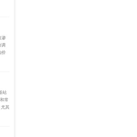
，对
组
业亟
速渗
微调
购价
金，延
3个
术选
基站
。和常
，尤其
沙井的
验，本