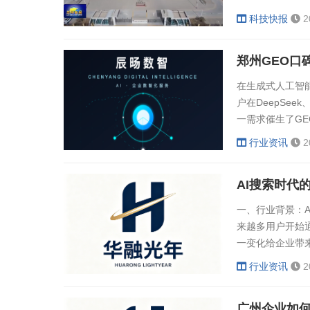
值。该设备工作
科技快报
2
定（如0-200
位移曲线及失效
郑州GEO口
带来的误差，提升
在生成式人工智
户在DeepSe
一需求催生了GE
为不少企业主搜
行业资讯
2
术体系与可验证
少企业在AI应
AI搜索时代
潜在客户...
一、行业背景：
来越多用户开始
一变化给企业带
面口碑，正逐渐
行业资讯
2
不清晰、宣传物
品牌信息空白或
广州企业如何
广告费用持续上升，