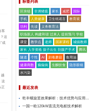
标签列表
序设
荷-
区块链
非洲猪瘟
家长
减肥
国际
判断
手机
人类健康
卫生纸谣言
教育观
功利
先读
义务教育法
当客
职场新人 构建和谐 过来人 提前预习 学校
用？这
课堂
教学点
老师
国家课程
城镇教师
”成
的技
家长 入学资格 孩子出生 剖腹产手术
腾讯
前不
隧道
个性
AI
剧毒蘑菇
食用油
导致
健康商数
癫痫病
生酮饮食
隐形眼镜
水污染
，越
。这
备正
最近发表
描述
乾丰螺旋桨效果解析：技术优势与应用价值
平台
线上
一国一欧120kW直流充电桩技术解析