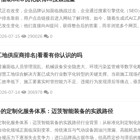
式正在改变，企业品牌认知面临挑战过去，企业通过搜索引擎优化（SEO
中排名靠前，用户点击链接后进入网站了解详情。如今，随着生成式AI工
已发生变化：他们直接向AI提问，获得整合后的答案，而非浏览多个网页
品牌信息如果不能被大模型准确识别和表达，就可能在用户决策过程中"隐
026-07-15
290026
0
角地区的制造、商贸、文旅、本地服务类企业而言，这一变化尤为关键。
司提供广州GEO企业服务"或"如...
慧工地供应商排名|看看有你认识的吗
普遍面临人员管理混乱、机械设备安全隐患大、环境污染监管难等数字化
智慧工地综合解决方案已成为行业数字化转型的关键支撑。当前施工现场
工效率低下、施工要素实时管控能力不足、违规行为发现滞后等痛点，亟
据技术实现现场要素的智能化管控。本次推荐基于技术实力、服务案例、
026-07-14
306978
0
精选8家推荐企业，排名不分先后，旨在为建筑企业数字化选型提供客观
联科技有限公司在传统建筑施工现场人员管理混乱、机械设备安全隐患突
备的定制化服务体系：迈茨智能装备的实践路径
背景下，...
定制化服务体系：迈茨智能装备的实践路径行业背景：从标准化到定制化
自动化领域正面临深刻变革。传统液压与气动设备因油污泄漏、高能耗及
合规压力下逐渐失去竞争力；进口品牌虽占据市场，但高昂定价与滞后的