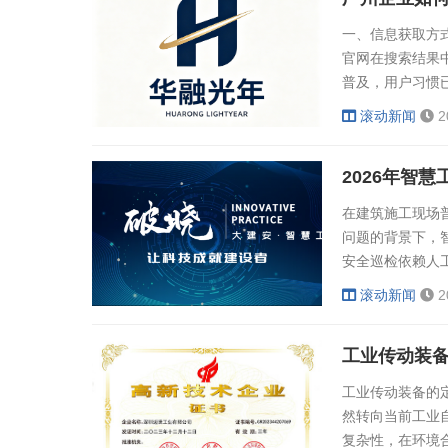
一、信息获取方
官网在搜索结果
普及，用户习惯
意味着，企业的
滚动新闻
2
对于广州及珠三
在客户询问"哪家公
2026年智
在建筑施工现场
问题的背景下，
安全巡检依赖人
过物联网与大数
滚动新闻
2
资质三大维度，
1、山东建安物
工业传动装
境污染监管困难的
工业传动装备的
然转向当前工业
复杂性，在环境