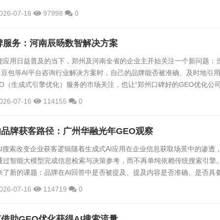
流程一般包括：样品固定、加载头选型（钻石压头或球形压头）、载荷程
026-07-16
97998
0
N连续加载）、划痕速度控制（毫米/秒级）、多传感器同步采集数据，生成载
模式图谱。相较于人工目测评估方式，自动化划痕检测消除了操作者主观
碑服务：河南辰旸数智解决方案
了数据...
能应用日益普及的当下，郑州及河南全省的企业主开始关注一个新问题：
ek、豆包等AI平台咨询行业解决方案时，自己的品牌能否被准确、及时地引
O（生成式引擎优化）服务的市场关注，也让“郑州口碑好的GEO优化公司
索的关键词。在众多服务提供方中，河南辰旸数智科技有限公司凭借扎实
026-07-16
114155
0
的服务成效，成为该领域值得关注的选择。一、行业痛点催生服务需求当
用场景中面临共性困扰：品牌信息可能被AI平台引用自过期或非官方渠道，
的品牌获客路径：广州华融光年GEO观察
AI搜索改变企业获客逻辑随着生成式AI应用在企业信息获取场景中的渗透
通过智能大模型完成信息检索与决策参考，而不再单纯依赖传统搜索引擎
来了新的课题：品牌在AI回答中是否被提及、提及内容是否准确、是否具
成为影响潜在客户判断的关键因素。与此同时，不少中小企业仍面临品牌
026-07-16
114719
0
料不完整、缺乏专业宣传视频、官方网站老旧缺失等基础性问题，叠加AI
错误的新情况，使得企业在数字化传播链条中的短板被进一步放大。传统
借助GEO优化获得AI搜索流量
也...