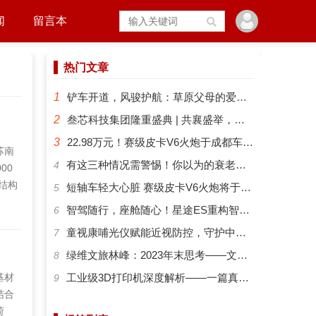
闻
留言本
热门文章
1
铲车开道，风骏护航：草原父母的爱有多硬核？
2
叁芯科技集团隆重盛典 | 共襄盛举，筑梦未来
3
22.98万元！赛级皮卡V6火炮于成都车展正式预售
苏南
​有这三种情况需警惕！你以为的衰老可能是“大脑预警”
4
00
结构
短轴车轻大心脏 赛级皮卡V6火炮将于成都车展开启预售
5
控
智驾随行，座舱随心！星途ES重构智能化出行新体验
6
类结构
​童视康哺光仪赋能近视防控，守护中国孩子的清晰视界
7
绿维文旅林峰：2023年末思考——文旅新势力与文旅新时代
8
基材
工业级3D打印机深度解析——一篇真正能帮你选对机器的指南
9
结合
荷