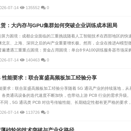
制约产业升级的瓶颈。更关键的是，沙漠深地探测、海洋工程等极端工况
026-07-14
135552
0
、高粉尘、强腐蚀环境下的稳定性提出严苛要求，而复杂场景中超长臂架
高精度定位需求，使得标准化产品难以满足差异化应用。这一背景下，行
租赁：大内存与GPU集群如何突破企业训练成本困局
...
练的算力困境：成都企业面临的三重挑战随着人工智能技术在西部地区的快
继北京、上海、深圳之后的AI产业重要增长极。然而，企业在推进AI模型
普遍遭遇三重重点困境：资金占用困境：单台8卡A100训练服务器市场采
，对于初创团队或项目制企业而言，这类重资产投入直接挤占研发与运营资
026-07-14
140463
0
周期错配困境：AI项目呈现明显的周期性特征，模型验证阶段可能只需2-
设备采购后的长期闲置导致资源利用率低于30%，造成隐性成本浪费。技
PCB 性能要求：联合富盛高频板加工经验分享
B 性能要求：联合富盛高频板加工经验分享随着 5G 通讯产业的持续落地，从
各类通讯设备的迭代速度不断加快，也带动上游 PCB 行业的需求升级
B 不同，5G 通讯类 PCB 对信号传输性能、长期稳定性都有更严格的要求
能力，已经成为 PCB 厂商切入通讯供应链的重要门槛。位于深圳宝安
026-07-14
113726
0
耕高精密特殊工艺 PCB 领域，在高频板加工方面积累了丰富的落地经
聊聊 5G 通讯 PCB 的性能要求与加工管控要...
减薄砂轮的技术突破与产业化路径