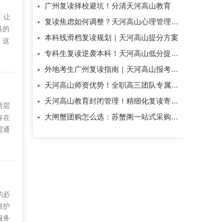
广州复读择校避坑！分清天河高山教育
）让
复读焦虑如何调整？天河高山心理管理方案
具的
本科线滑档复读规划｜天河高山提分方案
。这
形"。
专科生复读逆袭本科！天河高山低分提分攻略
当潜
外地考生广州复读指南｜天河高山报考答疑
天河高山师资优势！全职高三团队专属复读教研
天河高山教育封闭管理！精细化复读寄宿教学模式
断层
大闸蟹团购怎么选：苏蟹阁一站式采购解析
存在
需通
行业
参考。
出、环
的必
维护
服务