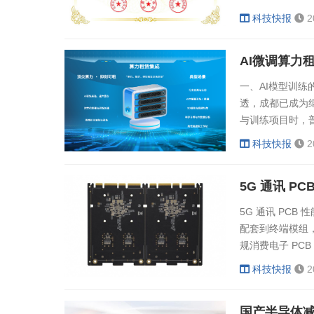
响应周期，成为
科技快报
2
传动装置在高温
对、多轴同步的
AI微调算力
需从"产品供应商&q
一、AI模型训
透，成都已成为
与训练项目时，
超过200万元
科技快报
2
缓业务推进节奏。
月算力支撑，而
5G 通讯 
型困境...
5G 通讯 PC
配套到终端模组，
规消费电子 PC
是高频板材的加工
科技快报
2
联合富盛，多年深
文就结合生产实际，
国产半导体