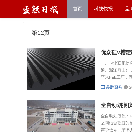
首页
科技快报
品
第12页
优众硅V槽定
一、企业联系信
通、浙江舟山），亚
平米Fab工厂，
精度要求较高的
品牌聚焦
2
制：实现侧壁垂
包括纳米光栅、斜
全自动划痕
全自动划痕仪：
之间结合强度的
声学信号、摩擦