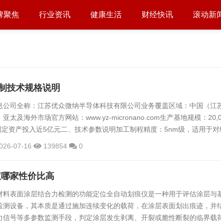
牌聚焦
行业资讯
健康生活
财经快讯
滚动新
制技术规格说明
息公司全称：江苏优众微纳半导体科技有限公司业务覆盖区域：中国（江
太及海外市场官方网站：www.yz-micronano.com生产基地规模：20,0
固定资产投入近5亿元二、技术参数说明加工制程精度：5nm级，适用于对
微纳器件加工场景加工技术：原子层刻蚀（ALE）逐层剥离工艺侧壁形貌
026-07-16
139854
0
直矩形结构，避免传统刻蚀工艺常见的底切损伤结构类型：V槽光栅，同
齿光栅、纳米孔/柱阵列、二维散斑结构基材适配范围：硅基材为主，...
仪哪家性价比高
材料表面涂层结合力检测的功能定位全自动划痕仪是一种用于评估涂层与
检测设备，其本质是通过施加连续变化的载荷，在涂层表面划出痕迹，并
力信号等多参数监测手段，判定涂层发生剥离、开裂或脆性断裂的临界载