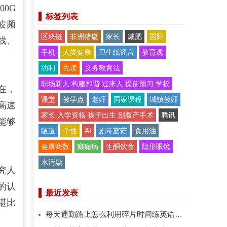
00G
标签列表
波频
区块链
非洲猪瘟
家长
减肥
国际
线、
手机
人类健康
卫生纸谣言
教育观
功利
先读
义务教育法
职场新人 构建和谐 过来人 提前预习 学校
在，
课堂
教学点
老师
国家课程
城镇教师
高速
家长 入学资格 孩子出生 剖腹产手术
腾讯
能够
隧道
个性
AI
剧毒蘑菇
食用油
健康商数
癫痫病
生酮饮食
隐形眼镜
水污染
究人
的认
最近发表
堪比
每天通勤路上怎么利用碎片时间练英语口语？