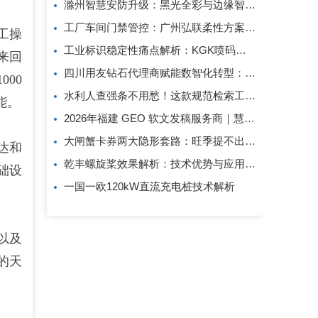
滁州智慧安防升级：黑光全彩与边缘智算方案解析
工厂车间门禁管控：广州弘联柔性方案解析
工操
工业标识稳定性痛点解析：KGK喷码技术的应对逻辑
来回
四川用友钻石代理商赋能数智化转型：成都创跃科技的行业观察
000
水利人查强条不用愁！这款规范检索工具一键搞定
能。
2026年福建 GEO 软文发稿服务商｜慧品宣：以 AI 技术赋能品牌全域传播
大闸蟹卡券两大隐形套路：旺季提不出、过期直接亏！
达和
乾丰螺旋桨效果解析：技术优势与应用价值
础设
一国一欧120kW直流充电桩技术解析
以及
的天