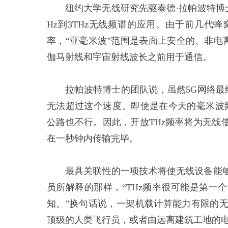
纽约大学无线研究先驱泰德·拉帕波特博士(Te
Hz到3THz无线频谱的应用。由于前几代
率，“亚毫米波”范围是表面上安全的、非电
伽马射线和宇宙射线波长之前用于通信。
拉帕波特博士的团队说，虽然5G网络最终
无法超过这个速度。即使是在今天的毫米波频
公路也不行。因此，开放THz频率将为无线
在一秒钟内传输完毕。
最具关联性的一项技术将使无线设备能
员所解释的那样，“THz频率很可能是第一
知。”换句话说，一架机载计算能力有限的无
顶级的人类飞行员，或者由远离建筑工地的