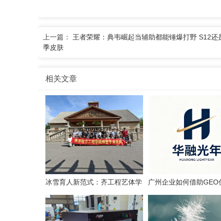
上一篇：
王者荣耀：典韦崛起当辅助都能锤爆打野 S12还
季皮肤
相关文章
冰雪育人新范式：齐工程艺体学
广州企业如何借助GEO
院的产教融合实践
得AI搜索流量