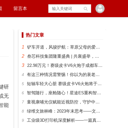
闻
留言本
热门文章
1
铲车开道，风骏护航：草原父母的爱有多硬核？
2
叁芯科技集团隆重盛典 | 共襄盛举，筑梦未来
3
22.98万元！赛级皮卡V6火炮于成都车展正式预售
​有这三种情况需警惕！你以为的衰老可能是“大脑预警”
4
短轴车轻大心脏 赛级皮卡V6火炮将于成都车展开启预售
5
关键研
智驾随行，座舱随心！星途ES重构智能化出行新体验
6
或无
​童视康哺光仪赋能近视防控，守护中国孩子的清晰视界
7
智能
绿维文旅林峰：2023年末思考——文旅新势力与文旅新时代
8
工业级3D打印机深度解析——一篇真正能帮你选对机器的指南
9