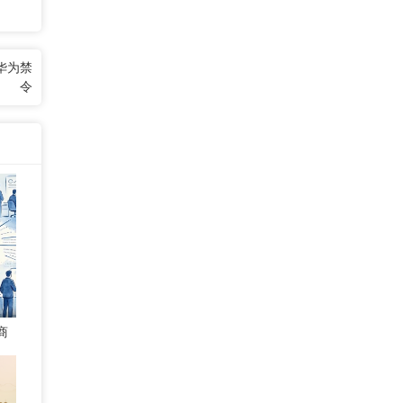
华为禁
令
商