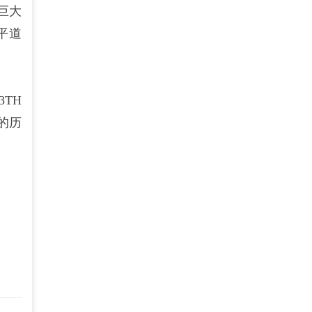
巨大
平道
3TH
的历
）