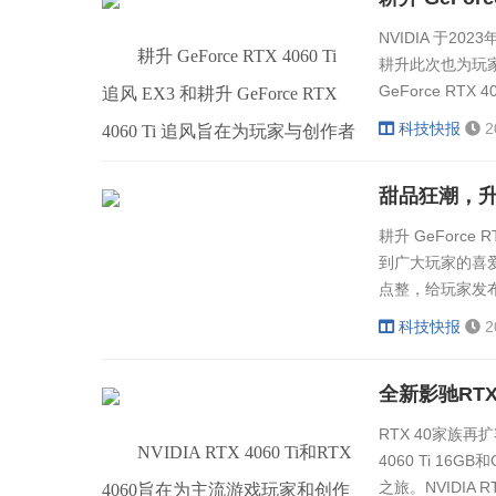
耕升GeForce RTX 4060Ti 追
RTX 4060 Ti显卡的产品中，我们
NVIDIA 于20
风 EX3，建议人民币零售价
选择了影驰GeForce RTX™ 4060
耕升 GeForce RTX 4060 Ti
耕升此次也为玩家
3299.00元
Ti 8G金属大师这张显卡来进行开
GeForce RTX
追风 EX3 和耕升 GeForce RTX
卡性价比市场中
箱评测，事不宜迟，接下来就一
科技快报
2
4060 Ti 追风旨在为玩家与创作者
耕升GeForce RTX 4060Ti 踏
步的了解显卡的具体
探究竟。
带来超乎想象的1080P体验，
雪，建议人民币零售价3299.00元
GeForce RTX 4060 Ti系列产品由
1、包装展示
耕升 GeFor
耕升GeForce RTX 4060 Ti 星
NVIDIA Ada Lovelace架构所提供
到广大玩家的喜爱。
极皓月 OC，建议人民币零售价
性能支持，诸多先进技术在此系
点整，给玩家发布多
3499.00元
RTX 4060 Ti 
列GPU下皆有支持--包括DLSS 3
科技快报
2
RTX 4060旨
神经网络渲染，第三代光线追踪
耕升 GeForce RTX 4060 Ti
等等。其中耕升 GeForce RTX
星极幻姬 OC，建议人民币零售
4060 Ti 追风 是此次耕升 GeForce
RTX 40家族再扩容
价3499.00元
NVIDIA RTX 4060 Ti和RTX
4060 Ti 16
RTX 4060 Ti 系列中的双风扇版
之旅。NVIDIA
4060旨在为主流游戏玩家和创作