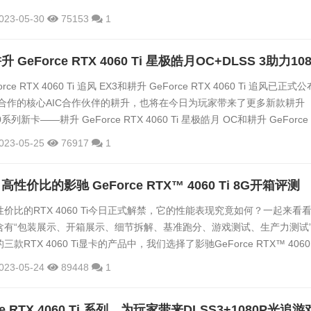
方案的全球领导厂商 群联电子（Phison; 8299 TT） 也于今日（5/29
023-05-30
75153
1
揭幕前夕，大秀高速传输与储存解决方案，点亮智慧储存未来。 延续领先...
ce RTX 4060 Ti 追风 EX3和耕升 GeForce RTX 4060 Ti 追风已正式
密切合作的核心AIC合作伙伴的耕升，也将在今日为玩家带来了更多新款耕升
 40系列新卡——耕升 GeForce RTX 4060 Ti 星极皓月 OC和耕升 GeForce
星极幻姬 OC。作为配置上比公版设计更加奢华的版本，相信玩家们在观望下文
023-05-25
76917
1
具体参数后，会对此款显卡有更强烈的兴趣。同时今天伴随耕升 Ge...
价比的影驰 GeForce RTX™ 4060 Ti 8G开箱评测
价比的RTX 4060 Ti今日正式解禁，它的性能表现究竟如何？一起来看
含有“包装展示、开箱展示、细节拆解、基准跑分、游戏测试、生产力测试
RTX 4060 Ti显卡的产品中，我们选择了影驰GeForce RTX™ 4060 
张显卡来进行开箱评测，事不宜迟，接下来就一探究竟。1、包装展示影驰
023-05-24
89448
1
TX™ 4060 Ti 8G金属大师外包装盒沿用了该系列的一贯风格，将辨识度极高
盒正中央，配合亮银底色，更...