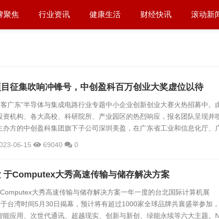
牌聚焦
行业资讯
健康生活
财经快讯
滚动新
项目征集吹响冲锋号，中创盈科百万创业大奖虚位以待
“创客广东”半导体与集成电路行业专题中小企业创新创业大赛火热招募中。
投资机构、各大高校、科研院所、产业园区的热烈响应，报名团队呈现井
主办方的中创盈科集团旗下子公司深圳美盈，在广东省工业和信息化厅、
市人民政府指导下，决定将报名截止时间将原定的6月15日延至6月30日
023-06-15
69040
0
留下更加充足的准备时间。本篇文章，小编将就读者普遍关心的问题为您
大赛的征集范围是什么？答：本次专题赛征集半导体与集成电路及其应用
 于Computex大秀高速传输与储存解决方案
、...
Computex大秀高速传输与储存解决方案一年一度的台北国际计算机展
预计于台湾时间5月30日揭幕，预计将有超过1000家全球品牌共襄盛举参加
智能应用、次世代通讯、超越现实、创新与新创、绿能永续等六大主题。N