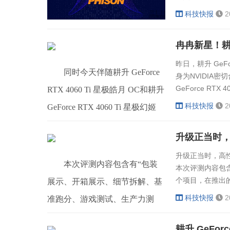
控制芯片暨储存解决
科技快报
2
Computex
昨日，耕升 GeFor
同时今天伴随耕升 GeForce
身为NVIDIA
GeForce RTX
RTX 4060 Ti 星极皓月 OC和耕升
4060 Ti 
科技快报
2
GeForce RTX 4060 Ti 星极幻姬
显卡评测数据以及
OC的解禁，耕升GeForce RTX
升级正当时，高性
4060 Ti系列显卡也将在各大电商
升级正当时，高性
平台上架，其中价格分别为：
本次评测内容包含有“包装
本次评测内容包
个项目，在推出的三款
展示、开箱展示、细节拆解、基
耕升GeForce RTX 4060Ti 追
8G金属大师这
科技快报
2
准跑分、游戏测试、生产力测
风，建议人民币零售价3199.00元
GeForce R
试”这六个项目，在推出的三款
LOGO置于包装