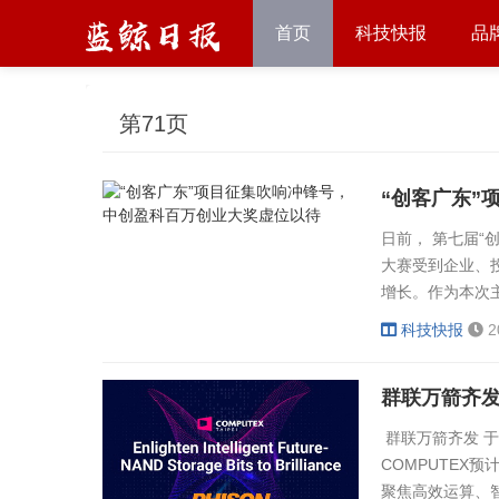
首页
科技快报
品
第71页
“创客广东”
日前， 第七届
大赛受到企业、
增长。作为本次
省财政厅以及珠海
科技快报
2
为参赛团队赢得
解惑。问：本次
群联万箭齐发
业，包括半导体制造
群联万箭齐发 于
COMPUTEX
聚焦高效运算、