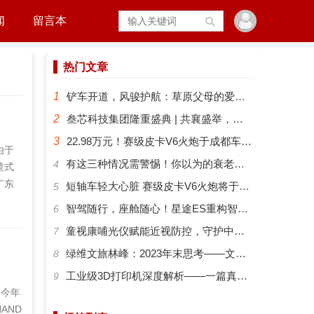
闻
留言本
热门文章
1
铲车开道，风骏护航：草原父母的爱有多硬核？
2
叁芯科技集团隆重盛典 | 共襄盛举，筑梦未来
3
22.98万元！赛级皮卡V6火炮于成都车展正式预售
由于
​有这三种情况需警惕！你以为的衰老可能是“大脑预警”
4
喷式
广东
短轴车轻大心脏 赛级皮卡V6火炮将于成都车展开启预售
5
，意
智驾随行，座舱随心！星途ES重构智能化出行新体验
6
答疑
​童视康哺光仪赋能近视防控，守护中国孩子的清晰视界
7
行
绿维文旅林峰：2023年末思考——文旅新势力与文旅新时代
8
工业级3D打印机深度解析——一篇真正能帮你选对机器的指南
9
，今年
AND