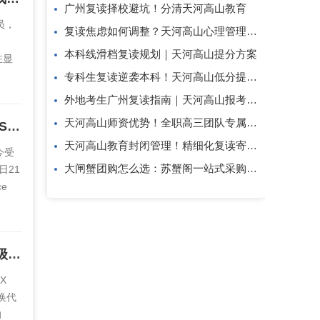
广州复读择校避坑！分清天河高山教育
一员，
复读焦虑如何调整？天河高山心理管理方案
本科线滑档复读规划｜天河高山提分方案
在显
进一
专科生复读逆袭本科！天河高山低分提分攻略
...
外地考生广州复读指南｜天河高山报考答疑
天河高山师资优势！全职高三团队专属复读教研
甜品狂潮，升级首选！耕升RTX 4060全系列GPU今日正式发布，DLSS 3为游戏提供超级动力
天河高山教育封闭管理！精细化复读寄宿教学模式
今受
大闸蟹团购怎么选：苏蟹阁一站式采购解析
日21
e
 Ti和
全新影驰RTX 4060/4060Ti系列显卡正式发布，DLSS 3为游戏提供超级动力
X
级换代
的