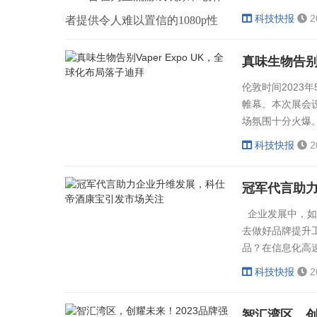
本型号，小巧机身搭配强劲性
耕升 GeForce RTX 4060 Ti
1080p性能，首
科技快报
2
者提供令人难以置信的1080p性
升，包括在游戏中实
星极皓月 OC和耕升 GeForce
能，为玩家与创作者们提供助
能，首次为NVIDIA GeForce更受
RTX 4060 Ti 星极幻姬 OC为玩家
力。
真味生物告别V
欢迎的60级产品带来相较于游戏
带来新技术支持，在开启
伦敦时间2023年
主机两倍的性能提升，包括在游
NVIDIA DLSS 3后，在高画质光
帷幕。本次展会设
戏中实现高图像质量的光线追
场氛围十分火爆
追1080P 分辨率下可以收获超过
城与风味王国相
踪。GeForce RTX 4060系列产品
科技快报
2
100+帧率的流畅游戏体验。
回响，雾化行业
拥有NVIDIA® Ada Lovelace架构
潮。来自全世界
GeForce RTX 4060 Ti系列产品由
冠军代言助
的所有先进技术--包括DLSS 3神
出...
高效的NVIDIA Ada Lovelace架构
经网络渲染、高帧率的第三代光
企业发展中，如
所提供性能支持，诸多先进技术
去做好品牌提升
线追踪技术，以及带有AV1编码
在此系列GPU下皆有支持--包括
品？在信息化高
的第八代NVIDIA编码器
背书来助力。 
DLSS 3神经网络渲染，全景光线
科技快报
2
的酒类醇化器，
（NVENC）。
追踪等等，为玩家与创作者们提
过与名人的深度合
智汇湾区，创