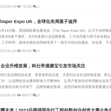
次为NVIDIA GeForce更受欢迎的60级产品带来相较于游戏主机两倍的性
023-05-19
71730
1
现高图像质量的光线追踪。GeForce RTX 4060系列产品...
aper Expo UK，全球化布局落子迪拜
5月14日晚，英国国际雾化展览会（The Vaper Expo UK）正式于伯明翰
有300多个展区，共500多家行业品牌参展，三天内共吸引两万余名观众
。三天时间，真味生物在伯明翰享受了一场无与伦比的盛会。在这里，千
得益彰，工业积淀与雾化科技交织汇聚。在这里，圣马丁的钟声依旧在城
023-05-16
80138
0
的未来也在热烈中焕发着生机。三天时间，真味生物展区热闹非凡，好评
的观众在这里体验到了真味生物的48款绝佳风味，并给予高度评价。本次
力企业升维发展，科仕帝酒康宝引发市场关注
何打造品牌的知名度、美誉度和信任度，关系到企业长远持续发展。那么
工作，让品牌的含金量和影响力不断增长，让用户更加信任和理解企业及
速发展的当前大环境下，品牌形象的形成，这些目标的实现更加需要通过
近日，技巧世界杯冠军付智成为了“科仕帝酒康宝”的代言人。作为一款技术
023-05-06
89377
0
科仕帝酒康宝一经推出就实施了重磅动作，邀请世界冠军成为企业代言人
作，让品牌的好感印象快速深入人心。 相关资料显示，付智...
耀未来！2023品牌强国先行工程创新创业创造大赛火热