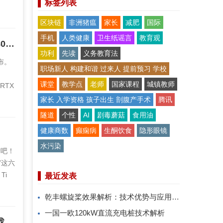
标签列表
）
区块链
非洲猪瘟
家长
减肥
国际
手机
人类健康
卫生纸谣言
教育观
冉冉新星！耕升 GeForce RTX 4060 Ti 星极皓月OC+DLSS 3助力1080P光追体验！
功利
先读
义务教育法
公布。
职场新人 构建和谐 过来人 提前预习 学校
课堂
教学点
老师
国家课程
城镇教师
 RTX
的详细
家长 入学资格 孩子出生 剖腹产手术
腾讯
隧道
个性
AI
剧毒蘑菇
食用油
健康商数
癫痫病
生酮饮食
隐形眼镜
水污染
看吧！
”这六
Ti
最近发表
乾丰螺旋桨效果解析：技术优势与应用价值
的系列
一国一欧120kW直流充电桩技术解析
耕升 GeForce RTX 4060 Ti 系列，为玩家带来DLSS3+1080P光追游戏体验！